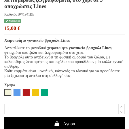
αποχρώσεις Lines
Κωδικός
BW1941BE
Διαθέσιμο
15,00 €
Χειροποίητο γυναικείο βραχιόλι Lines
Ανακαλύψτε το μοναδικό
χειροποίητο γυναικείο βραχιόλι Lines
,
φτιαγμένο από
ξύλο
και ζωγραφισμένο στο χέρι.
Το βραχιόλι αυτό αναδεικνύει τη φυσική ομορφιά του ξύλου, με
καλαίσθητες λεπτομέρειες και σχέδια που προσδίδουν μία καλλιτεχνική
αίσθηση.
Κάθε κομμάτι είναι μοναδικό, κάνοντάς το ιδανικό για να προσθέσετε
μία ξεχωριστή πινελιά στη συλλογή σας.
Χρώμα
Μπεζ
Μπλε
Cornelia
Κίτρινο
Σμαραγδί
Αγορά