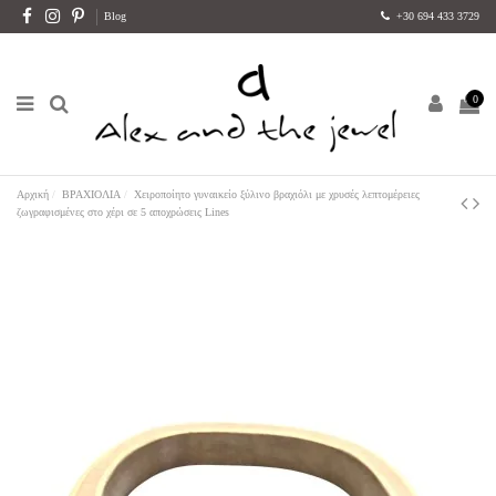
Blog
+30 694 433 3729
0
Αρχική
ΒΡΑΧΙΟΛΙΑ
Χειροποίητο γυναικείο ξύλινο βραχιόλι με χρυσές λεπτομέρειες
ζωγραφισμένες στο χέρι σε 5 αποχρώσεις Lines