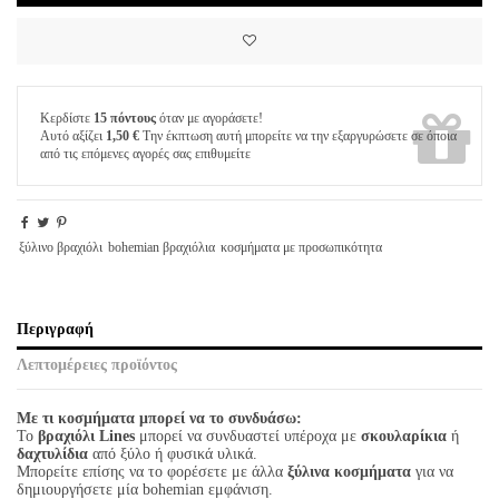
Κερδίστε
15 πόντους
όταν με αγοράσετε!
Αυτό αξίζει
1,50 €
Την έκπτωση αυτή μπορείτε να την εξαργυρώσετε σε όποια
από τις επόμενες αγορές σας επιθυμείτε
ξύλινο βραχιόλι
bohemian βραχιόλια
κοσμήματα με προσωπικότητα
Περιγραφή
Λεπτομέρειες προϊόντος
Με τι κοσμήματα μπορεί να το συνδυάσω:
Το
βραχιόλι Lines
μπορεί να συνδυαστεί υπέροχα με
σκουλαρίκια
ή
δαχτυλίδια
από ξύλο ή φυσικά υλικά.
Μπορείτε επίσης να το φορέσετε με άλλα
ξύλινα κοσμήματα
για να
δημιουργήσετε μία bohemian εμφάνιση.