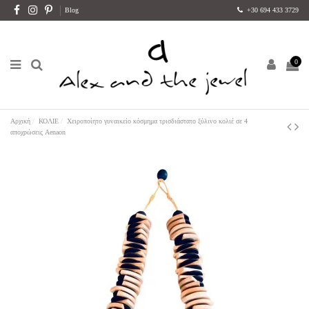
Blog
+30 694 433 3729
0
Αρχική
ΚΟΛΙΕ
Χειροποίητο γυναικείο κόσμημα τρισδιάστατο ξύλινο κολιέ σε 4
αποχρώσεις Aenaon