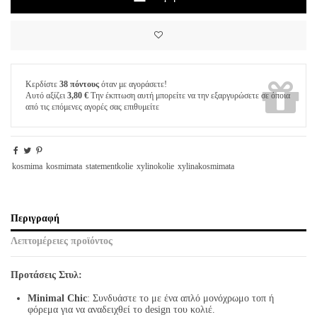
Κερδίστε
38 πόντους
όταν με αγοράσετε!
Αυτό αξίζει
3,80 €
Την έκπτωση αυτή μπορείτε να την εξαργυρώσετε σε όποια
από τις επόμενες αγορές σας επιθυμείτε
kosmima
kosmimata
statementkolie
xylinokolie
xylinakosmimata
Περιγραφή
Λεπτομέρειες προϊόντος
Προτάσεις Στυλ:
Minimal Chic
: Συνδυάστε το με ένα απλό μονόχρωμο τοπ ή
φόρεμα για να αναδειχθεί το design του κολιέ.