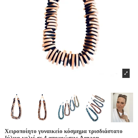
Χειροποίητο γυναικείο κόσμημα τρισδιάστατο
ξύλινο κολιέ σε 4 αποχρώσεις Aenaon