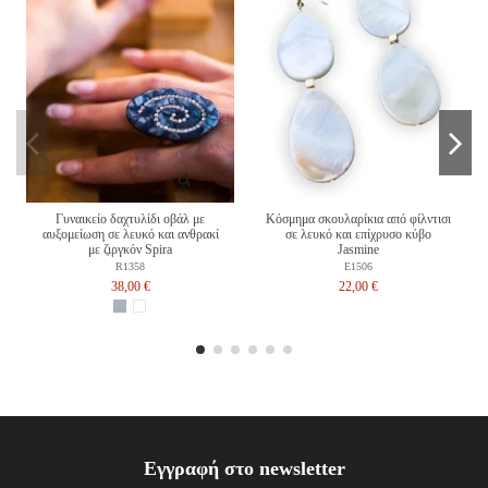
Γυναικείο δαχτυλίδι οβάλ με
Κόσμημα σκουλαρίκια από φίλντισι
αυξομείωση σε λευκό και ανθρακί
σε λευκό και επίχρυσο κύβο
με ζιργκόν Spira
Jasmine
R1358
E1506
38,00 €
22,00 €
Εγγραφή στο newsletter