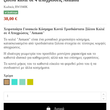
Κωδικός
BW1940K
Διαθέσιμο
38,00 €
Χειροποίητο Γυναικείο Κόσμημα Κοντό Τρισδιάστατο Ξύλινο Κολιέ
σε 4 Αποχρώσεις "Aenaon"
Το κολιέ "Aenaon" είναι ένα μοναδικό χειροποίητο κόσμημα,
κατασκευασμένο από τρισδιάστατα ξύλινα στοιχεία σε τέσσερις κομψές
αποχρώσεις.
Η ιδιαίτερη γεωμετρία του προσδίδει μοντέρνο χαρακτήρα και το
καθιστά ιδανικό για καθημερινές αλλά και πιο επίσημες εμφανίσεις.
Το κοντό μήκος του το καθιστά εύκολο να φορεθεί μόνο του ή να
συνδυαστεί με άλλα κοσμήματα.
Χρώμα
Καφέ
Τιρκουάζ
Βεραμάν
Λαδί
Αγορά