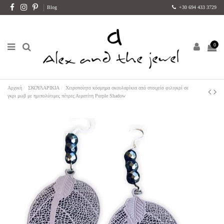
Blog
+30 694 433 3729
0
Αρχική
ΣΚΟΥΛΑΡΙΚΙΑ
Χειροποίητο κόσμημα σκουλαρίκια από στοιχείο φιλιγκρί σε
γκρι μωβ με ημιπολύτιμες πέτρες Αιματίτη Purple Shadow