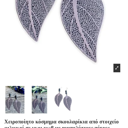
Χειροποίητο κόσμημα σκουλαρίκια από στοιχείο
φιλιγκρί σε γκρι μωβ με ημιπολύτιμες πέτρες