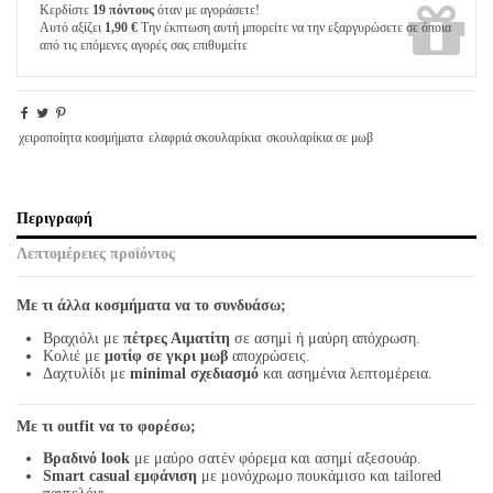
Κερδίστε
19 πόντους
όταν με αγοράσετε!
Αυτό αξίζει
1,90 €
Την έκπτωση αυτή μπορείτε να την εξαργυρώσετε σε όποια
από τις επόμενες αγορές σας επιθυμείτε
χειροποίητα κοσμήματα
ελαφριά σκουλαρίκια
σκουλαρίκια σε μωβ
Περιγραφή
Λεπτομέρειες προϊόντος
Με τι άλλα κοσμήματα να το συνδυάσω;
Βραχιόλι με
πέτρες Αιματίτη
σε ασημί ή μαύρη απόχρωση.
Κολιέ με
μοτίφ σε γκρι μωβ
αποχρώσεις.
Δαχτυλίδι με
minimal σχεδιασμό
και ασημένια λεπτομέρεια.
Με τι outfit να το φορέσω;
Βραδινό look
με μαύρο σατέν φόρεμα και ασημί αξεσουάρ.
Smart casual εμφάνιση
με μονόχρωμο πουκάμισο και tailored