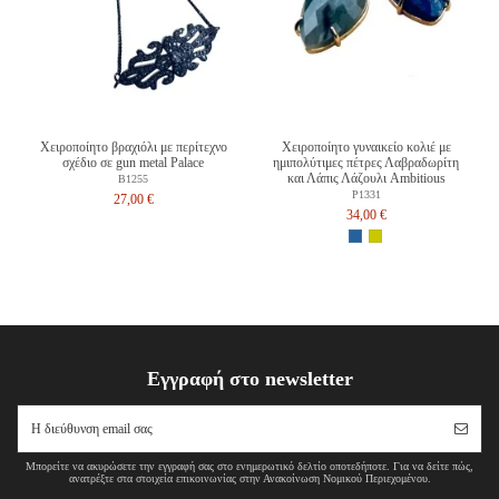
Χειροποίητο βραχιόλι με περίτεχνο
Χειροποίητο γυναικείο κολιέ με
σχέδιο σε gun metal Palace
ημιπολύτιμες πέτρες Λαβραδωρίτη
και Λάπις Λάζουλι Ambitious
B1255
P1331
27,00 €
34,00 €
Εγγραφή στο newsletter
Μπορείτε να ακυρώσετε την εγγραφή σας στο ενημερωτικό δελτίο οποτεδήποτε. Για να δείτε πώς,
ανατρέξτε στα στοιχεία επικοινωνίας στην Ανακοίνωση Νομικού Περιεχομένου.