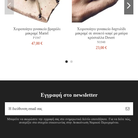
Χειροποίητο γυναικείο βραχιόλι
Χειροποίητο γυναικείο δαχτυλίδι
μακραμέ Mariel
μακραμέ σε ανοικτό καφέ μα μαύρα
κρύσταλλα Desert
P1947
N1948
47,00 €
23,00 €
Εγγραφή στο newsletter
Μπορείτε να ακυρώσετε την εγγραφή σας στο ενημερωτικό δελτίο οποτεδήποτε. Για να δείτε πώς,
ανατρέξτε στα στοιχεία επικοινωνίας στην Ανακοίνωση Νομικού Περιεχομένου.