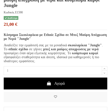
Jungle
Κωδικός
E1590
Διαθέσιμο
21,00 €
Κόσμημα Σκουλαρίκια με Ethnic Σχέδιο σε Μπεζ Μαύρη Απόχρωση
με Νερά "Jungle"
Αναδείξτε την εμφάνισή σας με τα μοναδικά
σκουλαρίκια "Jungle"
.
Το
ethnic σχέδιο
σε γήινες
μπεζ και μαύρες αποχρώσεις με νερά
προσφέρει έναν αέρα εξωτικής κομψότητας. Το
κούμπωμα καρφί
εξασφαλίζει σταθερότητα και άνεση, ιδανικά για καθημερινές ή πιο
ιδιαίτερες εμφανίσεις.
Αγορά