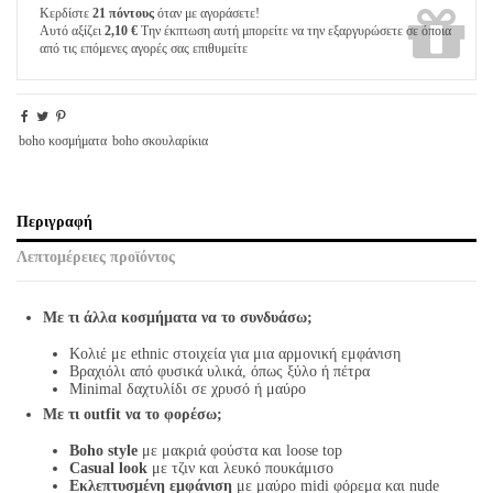
Κερδίστε
21 πόντους
όταν με αγοράσετε!
Αυτό αξίζει
2,10 €
Την έκπτωση αυτή μπορείτε να την εξαργυρώσετε σε όποια
από τις επόμενες αγορές σας επιθυμείτε
boho κοσμήματα
boho σκουλαρίκια
Περιγραφή
Λεπτομέρειες προϊόντος
Με τι άλλα κοσμήματα να το συνδυάσω;
Κολιέ με ethnic στοιχεία για μια αρμονική εμφάνιση
Βραχιόλι από φυσικά υλικά, όπως ξύλο ή πέτρα
Minimal δαχτυλίδι σε χρυσό ή μαύρο
Με τι outfit να το φορέσω;
Boho style
με μακριά φούστα και loose top
Casual look
με τζιν και λευκό πουκάμισο
Εκλεπτυσμένη εμφάνιση
με μαύρο midi φόρεμα και nude