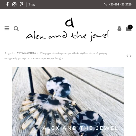
Blog
+30 694 433 3729
0
Αρχική
ΣΚΟΥΛΑΡΙΚΙΑ
Κόσμημα σκουλαρίκια με ethnic σχέδιο σε μπεζ μαύρη
απόχρωση με νερά και κούμπωμα καρφί Jungle