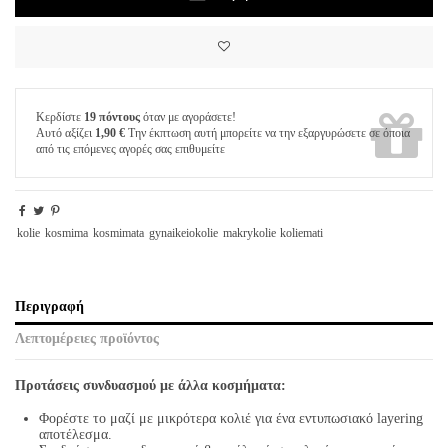
Κερδίστε
19 πόντους
όταν με αγοράσετε!
Αυτό αξίζει
1,90 €
Την έκπτωση αυτή μπορείτε να την εξαργυρώσετε σε όποια
από τις επόμενες αγορές σας επιθυμείτε
kolie
kosmima
kosmimata
gynaikeiokolie
makrykolie
koliemati
Περιγραφή
Λεπτομέρειες προϊόντος
Προτάσεις συνδυασμού με άλλα κοσμήματα:
Φορέστε το μαζί με μικρότερα κολιέ για ένα εντυπωσιακό layering
αποτέλεσμα.