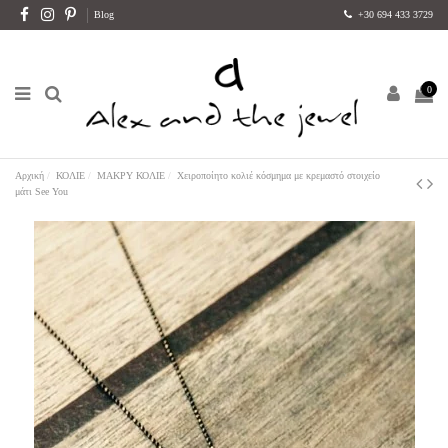
Blog
+30 694 433 3729
0
Αρχική
ΚΟΛΙΕ
ΜΑΚΡΥ ΚΟΛΙΕ
Χειροποίητο κολιέ κόσμημα με κρεμαστό στοιχείο
μάτι See You