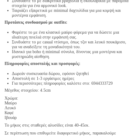
Συνδυάστε το με διακριτικά βραχιόλια ή σκουλαρίκια με παρόμοια
στοιχεία για ένα αρμονικό look.
Ταιριάζει εξαιρετικά με minimal δαχτυλίδια για μια κομψή και
μοντέρνα εμφάνιση.
Προτάσεις συνδυασμού με outfits:
Φορέστε το με ένα κλασικό μαύρο φόρεμα για να δώσετε μια
ιδιαίτερη πινελιά στην εμφάνισή σας.
Συνδυάστε το με casual ντύσιμο, όπως τζιν και λευκό πουκάμισο,
για να αναδείξετε τη μοναδικότητά του.
Ιδανικό για boho ή minimal σύνολα, δίνοντας μια μοντέρνα και
μυστηριώδη αίσθηση.
Πληροφορίες αποστολής και προσφορές:
Δωρεάν συσκευασία δώρου, εφόσον ζητηθεί
Αποστολή σε 1-3 εργάσιμες ημέρες
Για περισσότερες πληροφορίες καλέστε στο: 6944333729
Μέγεθος στοιχείου: 4.5cm
Χρώμα:
Μαύρο
Λευκό
Καφέ
Ιβουάρ
Το μήκος στις σταθερές αλυσίδες είναι 40-45εκ.
Σε περίπτωση που επιθυμείτε διαφορετικό μήκος, παρακαλούμε