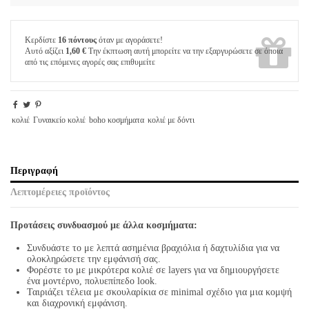
Κερδίστε
16 πόντους
όταν με αγοράσετε!
Αυτό αξίζει
1,60 €
Την έκπτωση αυτή μπορείτε να την εξαργυρώσετε σε όποια
από τις επόμενες αγορές σας επιθυμείτε
κολιέ
Γυναικείο κολιέ
boho κοσμήματα
κολιέ με δόντι
Περιγραφή
Λεπτομέρειες προϊόντος
Προτάσεις συνδυασμού με άλλα κοσμήματα:
Συνδυάστε το με λεπτά ασημένια βραχιόλια ή δαχτυλίδια για να
ολοκληρώσετε την εμφάνισή σας.
Φορέστε το με μικρότερα κολιέ σε layers για να δημιουργήσετε
ένα μοντέρνο, πολυεπίπεδο look.
Ταιριάζει τέλεια με σκουλαρίκια σε minimal σχέδιο για μια κομψή
και διαχρονική εμφάνιση.