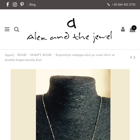
Blog
+30 694 433 3729
0
Αρχική
ΚΟΛΙΕ
ΜΑΚΡΥ ΚΟΛΙΕ
Χειροποίητο κόσμημα κολιέ με λευκό δόντι σε
αλυσίδα διαμαντοκοπής Kori