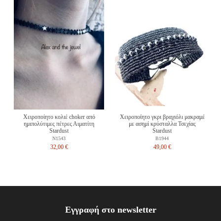
Χειροποίητο κολιέ choker από
Χειροποίητο γκρι βραχιόλι μακραμέ
ημιπολύτιμες πέτρες Αιματίτη
με ασημί κρύσταλλα Τσεχίας
Stardust
Stardust
N1543
Β1944
32,00 €
49,00 €
Εγγραφή στο newsletter