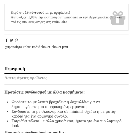
Κερδίστε
19 πόντους
όταν με αγοράσετε!
Αυτό αξίζει
1,90 €
Την έκπτωση αυτή μπορείτε να την εξαργυρώσετε σε όποια
από τις επόμενες αγορές σας επιθυμείτε
χειροποίητο κολιέ
κολιέ choker
choker μάτι
Περιγραφή
Λεπτομέρειες προϊόντος
Προτάσεις συνδυασμού με άλλα κοσμήματα:
Φορέστε το με λεπτά βραχιόλια ή δαχτυλίδια για να
δημιουργήσετε μια ισορροπημένη εμφάνιση.
Συνδυάστε το με σκουλαρίκια σε minimal σχέδιο ή με μοτίφ
καρδιά για ένα αρμονικό σύνολο.
Ταιριάζει τέλεια με άλλα χρυσά κοσμήματα για ένα πιο λαμπερό
look.
Προτάσεις συνδυασμού με outfits: