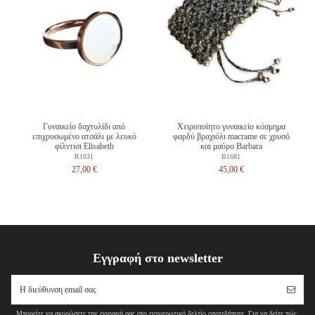
Γυναικείο δαχτυλίδι από
Χειροποίητο γυναικείο κόσμημα
επιχρυσωμένο ατσάλι με λευκό
φαρδύ βραχιόλι macrame σε χρυσό
φίλντισι Elisabeth
και μαύρο Barbara
R1631
B1681
27,00 €
45,00 €
Εγγραφή στο newsletter
Μπορείτε να ακυρώσετε την εγγραφή σας στο ενημερωτικό δελτίο οποτεδήποτε. Για να δείτε πώς,