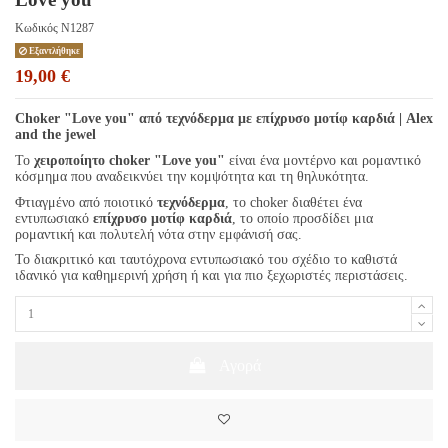
Κωδικός
N1287
Εξαντλήθηκε
19,00 €
Choker "Love you" από τεχνόδερμα με επίχρυσο μοτίφ καρδιά | Alex
and the jewel
Το
χειροποίητο choker "Love you"
είναι ένα μοντέρνο και ρομαντικό
κόσμημα που αναδεικνύει την κομψότητα και τη θηλυκότητα.
Φτιαγμένο από ποιοτικό
τεχνόδερμα
, το choker διαθέτει ένα
εντυπωσιακό
επίχρυσο μοτίφ καρδιά
, το οποίο προσδίδει μια
ρομαντική και πολυτελή νότα στην εμφάνισή σας.
Το διακριτικό και ταυτόχρονα εντυπωσιακό του σχέδιο το καθιστά
ιδανικό για καθημερινή χρήση ή και για πιο ξεχωριστές περιστάσεις.
Αγορά