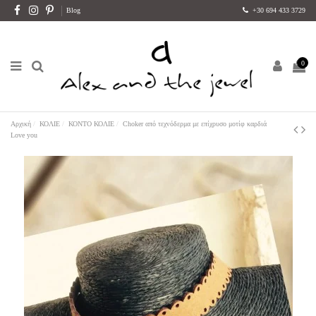
Blog
+30 694 433 3729
0
Αρχική
ΚΟΛΙΕ
ΚΟΝΤΟ ΚΟΛΙΕ
Choker από τεχνόδερμα με επίχρυσο μοτίφ καρδιά
Love you