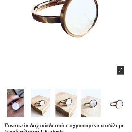
Γυναικείο δαχτυλίδι από επιχρυσωμένο ατσάλι με
λευκό φίλντισι Elisabeth