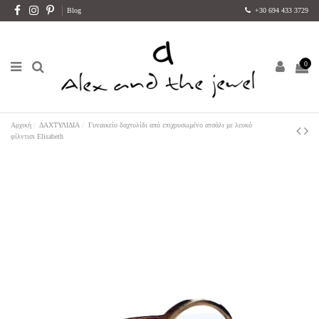
Blog
+30 694 433 3729
0
Αρχική
ΔΑΧΤΥΛΙΔΙΑ
Γυναικείο δαχτυλίδι από επιχρυσωμένο ατσάλι με λευκό
φίλντισι Elisabeth