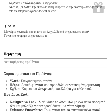
Κερδίστε
27 πόντους
όταν με αγοράσετε!
Αυτό αξίζει
2,70 €
Την έκπτωση αυτή μπορείτε να την εξαργυρώσετε σε όποια
από τις επόμενες αγορές σας επιθυμείτε
Μοντέρνα γυναικεία κοσμήματα σε
Δαχτυλίδι από επιχρυσωμένο ατσάλ
Γυναικείο κοσμημα επιχρυσωμένο α
Περιγραφή
Λεπτομέρειες προϊόντος
Χαρακτηριστικά του Προϊόντος:
Υλικό:
Επιχρυσωμένο ατσάλι.
Πέτρα:
Λευκό φίλντισι που προσδίδει εκλεπτυσμένη εμφάνιση.
Σχέδιο:
Κομψό και διαχρονικό, κατάλληλο για κάθε στυλ.
Προτάσεις Στυλ:
Καθημερινό Look:
Συνδυάστε το δαχτυλίδι με ένα απλό φόρεμα ή
τζιν και μπλούζα για να προσθέσετε μια νότα λάμψης.
Επίσημες Εμφανίσεις:
Το φίλντισι και το επιχρυσωμένο ατσάλι