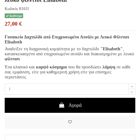
Κωδικός
R1631
Διαθέσιμο
27,00 €
Γυναικείο Δαχτυλίδι από Επιχρυσωμένο Ατσάλι με Λευκό Φίλντισι
Elisabeth
Αναδείξτε τη διαχρονική κομψότητα με το δαχτυλίδι
"Elisabeth"
,
κατασκευασμένο από επιχρυσωμένο ατσάλι και διακοσμημένο με λευκό
φίλντισι
.
Ένα κλασικό και
κομψό κόσμημα
που θα προσδώσει
λάμψη
σε κάθε
σας εμφάνιση, είτε για καθημερινή χρήση είτε για επίσημες
περιστάσεις.
Αγορά