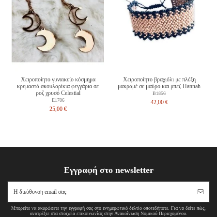
Χειροποίητο γυναικείο κόσμημα
Χειροποίητο βραχιόλι με πλέξη
κρεμαστά σκουλαρίκια φεγγάρια σε
μακραμέ σε μαύρο και μπεζ Hannah
ροζ χρυσό Celestial
B1856
E1706
42,00 €
25,00 €
Εγγραφή στο newsletter
Μπορείτε να ακυρώσετε την εγγραφή σας στο ενημερωτικό δελτίο οποτεδήποτε. Για να δείτε πώς,
ανατρέξτε στα στοιχεία επικοινωνίας στην Ανακοίνωση Νομικού Περιεχομένου.