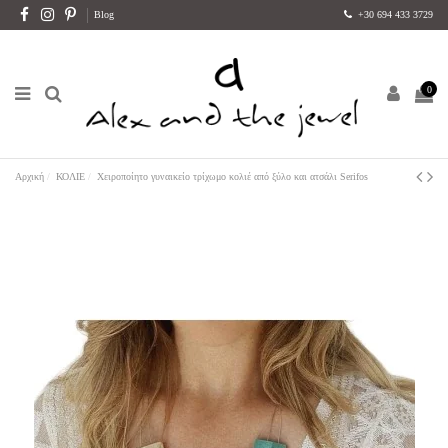
Blog
+30 694 433 3729
0
Αρχική
ΚΟΛΙΕ
Χειροποίητο γυναικείο τρίχωμο κολιέ από ξύλο και ατσάλι Serifos