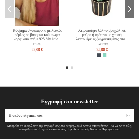
Κόσμημα σκουλαρίκια με λευκές
Χειροποίητο ξύλινο βραχιόλι σε
πέρλες σε βάση και κούμπωμα
μαύρο ή πράσινο με χρυσές
καρφί από ασήμι 925 My little...
λεπτομέρειες ζωγραφισμένες στο...
E1592
BW1949
22,00 €
25,00 €
Εγγραφή στο newsletter
Μπορείτε να ακυρώσετε την εγγραφή σας στο ενημερωτικό δελτίο οποτεδήποτε. Για να δείτε πώς,
ανατρέξτε στα στοιχεία επικοινωνίας στην Ανακοίνωση Νομικού Περιεχομένου.