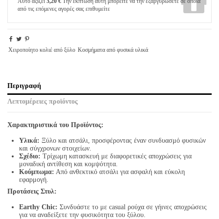
Αυτό αξίζει
3,20 €
Την έκπτωση αυτή μπορείτε να την εξαργυρώσετε σε όποια
από τις επόμενες αγορές σας επιθυμείτε
Χειροποίητο κολιέ από ξύλο
Κοσμήματα από φυσικά υλικά
Περιγραφή
Λεπτομέρειες προϊόντος
Χαρακτηριστικά του Προϊόντος:
Υλικά:
Ξύλο και ατσάλι, προσφέροντας έναν συνδυασμό φυσικών
και σύγχρονων στοιχείων.
Σχέδιο:
Τρίχωμη κατασκευή με διαφορετικές αποχρώσεις για
μοναδική αντίθεση και κομψότητα.
Κούμπωμα:
Από ανθεκτικό ατσάλι για ασφαλή και εύκολη
εφαρμογή.
Προτάσεις Στυλ:
Earthy Chic:
Συνδυάστε το με casual ρούχα σε γήινες αποχρώσεις
για να αναδείξετε την φυσικότητα του ξύλου.