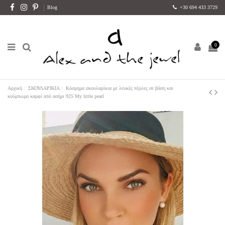
Blog
+30 694 433 3729
0
Αρχική
ΣΚΟΥΛΑΡΙΚΙΑ
Κόσμημα σκουλαρίκια με λευκές πέρλες σε βάση και
κούμπωμα καρφί από ασήμι 925 My little pearl