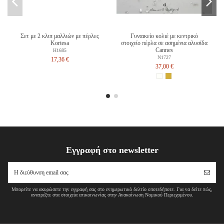
Σετ με 2 κλιπ μαλλιών με πέρλες
Γυναικείο κολιέ με κεντρικό
Kortesa
στοιχείο πέρλα σε ασημένια αλυσίδα
Cannes
H1685
Ν1727
17,36 €
37,00 €
Εγγραφή στο newsletter
Μπορείτε να ακυρώσετε την εγγραφή σας στο ενημερωτικό δελτίο οποτεδήποτε. Για να δείτε πώς,
ανατρέξτε στα στοιχεία επικοινωνίας στην Ανακοίνωση Νομικού Περιεχομένου.