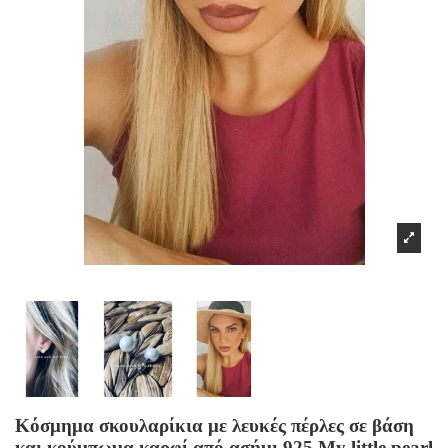
Κόσμημα σκουλαρίκια με λευκές πέρλες σε βάση
και κούμπωμα καρφί από ασήμι 925 My little pearl