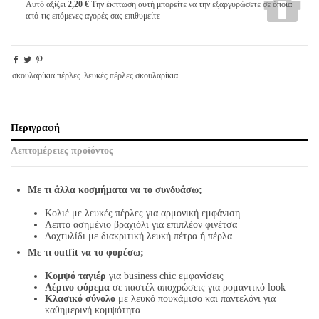
Αυτό αξίζει
2,20 €
Την έκπτωση αυτή μπορείτε να την εξαργυρώσετε σε όποια
από τις επόμενες αγορές σας επιθυμείτε
σκουλαρίκια πέρλες
λευκές πέρλες σκουλαρίκια
Περιγραφή
Λεπτομέρειες προϊόντος
Με τι άλλα κοσμήματα να το συνδυάσω;
Κολιέ με λευκές πέρλες για αρμονική εμφάνιση
Λεπτό ασημένιο βραχιόλι για επιπλέον φινέτσα
Δαχτυλίδι με διακριτική λευκή πέτρα ή πέρλα
Με τι outfit να το φορέσω;
Κομψό ταγιέρ
για business chic εμφανίσεις
Αέρινο φόρεμα
σε παστέλ αποχρώσεις για ρομαντικό look
Κλασικό σύνολο
με λευκό πουκάμισο και παντελόνι για
καθημερινή κομψότητα