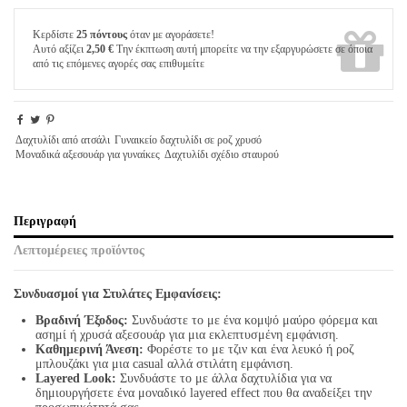
Κερδίστε
25 πόντους
όταν με αγοράσετε!
Αυτό αξίζει
2,50 €
Την έκπτωση αυτή μπορείτε να την εξαργυρώσετε σε όποια
από τις επόμενες αγορές σας επιθυμείτε
Δαχτυλίδι από ατσάλι
Γυναικείο δαχτυλίδι σε ροζ χρυσό
Μοναδικά αξεσουάρ για γυναίκες
Δαχτυλίδι σχέδιο σταυρού
Περιγραφή
Λεπτομέρειες προϊόντος
Συνδυασμοί για Στυλάτες Εμφανίσεις:
Βραδινή Έξοδος:
Συνδυάστε το με ένα κομψό μαύρο φόρεμα και
ασημί ή χρυσά αξεσουάρ για μια εκλεπτυσμένη εμφάνιση.
Καθημερινή Άνεση:
Φορέστε το με τζιν και ένα λευκό ή ροζ
μπλουζάκι για μια casual αλλά στιλάτη εμφάνιση.
Layered Look:
Συνδυάστε το με άλλα δαχτυλίδια για να
δημιουργήσετε ένα μοναδικό layered effect που θα αναδείξει την