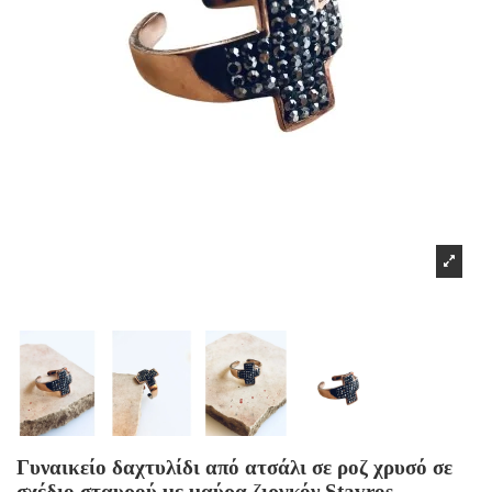
Γυναικείο δαχτυλίδι από ατσάλι σε ροζ χρυσό σε
σχέδιο σταυρού με μαύρα ζιργκόν Stavros