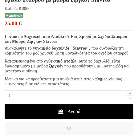
Κωδικός
R1869
Διαθέσιμο
25,00 €
Γυναικείο Δαχτυλίδι από Ατσάλι σε Ροζ Χρυσό με Σχέδιο Σταυρού
και Μαύρα Ζιργκόν
Stavros
Ανακαλύψτε το
γυναικείο δαχτυλίδι "Stavros"
, που συνδυάζει την
κομψότητα του ροζ χρυσού με τη μοναδικότητα του σχεδίου σταυρού.
Κατασκευασμένο από
ανθεκτικό ατσάλι
, αυτό το δαχτυλίδι είναι
διακοσμημένο με μαύρα
ζιργκόν
που προσθέτουν μια μυστηριώδη και
μοντέρνα αίσθηση.
Ιδανικό για να προσθέσετε μία πινελιά στυλ στις καθημερινές σας
εμφανίσεις ή σε ειδικές περιστάσεις.
Αγορά