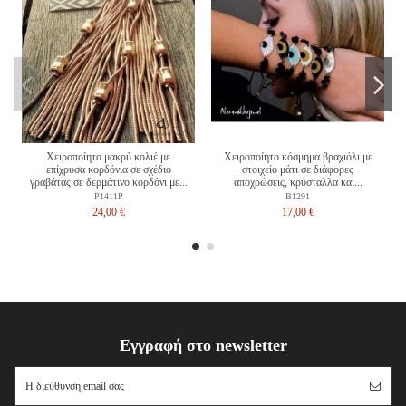
Χειροποίητο μακρύ κολιέ με
Χειροποίητο κόσμημα βραχιόλι με
επίχρυσα κορδόνια σε σχέδιο
στοιχείο μάτι σε διάφορες
γραβάτας σε δερμάτινο κορδόνι με...
αποχρώσεις, κρύσταλλα και...
P1411Ρ
B1291
24,00 €
17,00 €
Εγγραφή στο newsletter