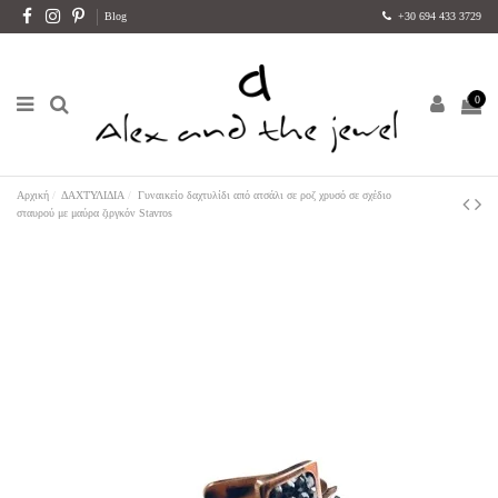
Blog
+30 694 433 3729
0
Αρχική
ΔΑΧΤΥΛΙΔΙΑ
Γυναικείο δαχτυλίδι από ατσάλι σε ροζ χρυσό σε σχέδιο
σταυρού με μαύρα ζιργκόν Stavros