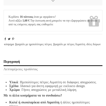
Κερδίστε
16 πόντους
όταν με αγοράσετε!
Αυτό αξίζει
1,60 €
Την έκπτωση αυτή μπορείτε να την εξαργυρώσετε σε όποια
από τις επόμενες αγορές σας επιθυμείτε
κόσμημα
βραχιόλι με ημιπολύτιμες πέτρες
βραχιόλι με πέτρες Αιματίτη
ιδέες δώρων
Περιγραφή
Λεπτομέρειες προϊόντος
Υλικά
: Ημιπολύτιμες πέτρες Αιματίτη σε διάφορες αποχρώσεις.
Σχέδιο
: Ιδανικό για άνετη εφαρμογή με ευέλικτο design.
Χρώμα
: Γήινες αποχρώσεις με μεταλλική λάμψη.
Με τι άλλα κοσμήματα να το συνδυάσω?
Κολιέ ή σκουλαρίκια από Αιματίτη
ή άλλες ημιπολύτιμες