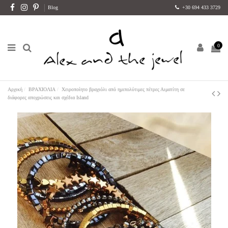
Blog
+30 694 433 3729
0
Αρχική
ΒΡΑΧΙΟΛΙΑ
Χειροποίητο βραχιόλι από ημιπολύτιμες πέτρες Αιματίτη σε
διάφορες αποχρώσεις και σχέδια Island