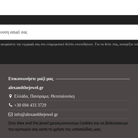
ακυρώσετε την εγγραφή σας στο ενημερωτικό δελτίο οποτεδήποτε. Για να δείτε πώς, ανατρέξτε σ
Επικοινωνήστε μαζί μας
alexandthejewel.gr
Ελλάδα, Πανόραμα, Θεσσαλονίκη
+30 694 433 3729
info@alexandthejewel.gr
Στην
Alex
and
the
jewel
χρησιμοποιούμε Cookies για να βελτιώσουμε
την εμπειρία σας κατά τη χρήση της ιστοσελίδας μας.