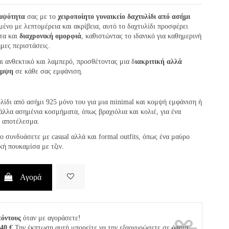
μψότητα
σας με το
χειροποίητο γυναικείο δαχτυλίδι από ασήμι
ένο με λεπτομέρεια και ακρίβεια, αυτό το δαχτυλίδι προσφέρει
τα και
διαχρονική ομορφιά
, καθιστώντας το ιδανικό για καθημερινή
ημες περιστάσεις.
αι ανθεκτικό και λαμπερό, προσθέτοντας μια δ
ιακριτική αλλά
άμψη
σε κάθε σας εμφάνιση.
λίδι από ασήμι 925 μόνο του για μια minimal και κομψή εμφάνιση ή
άλλα ασημένια κοσμήματα, όπως βραχιόλια και κολιέ, για ένα
g αποτέλεσμα.
το συνδυάσετε με casual αλλά και formal outfits, όπως ένα μαύρο
κή πουκαμίσα με τζιν.
Αγορά
πόντους
όταν με αγοράσετε!
,40 €
Την έκπτωση αυτή μπορείτε να την εξαργυρώσετε σε όποια