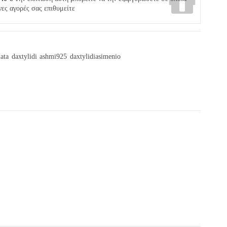
νες αγορές σας επιθυμείτε
ata
daxtylidi
ashmi925
daxtylidiasimenio