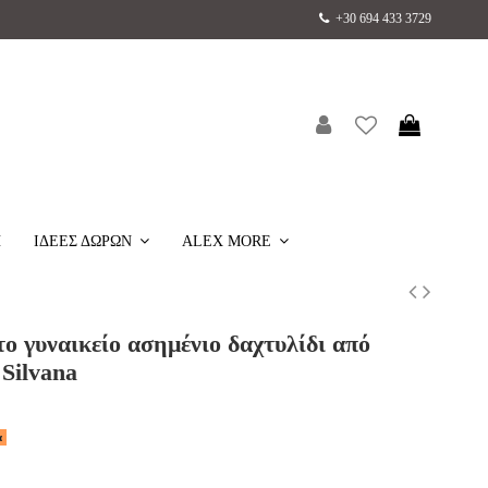
+30 694 433 3729
H
ΙΔΕΕΣ ΔΩΡΩΝ
ALEX MORE
ο γυναικείο ασημένιο δαχτυλίδι από
Silvana
α