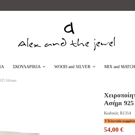
ΙΑ
MIX and MATC
ΣΚΟΥΛΑΡΙΚΙΑ
WOOD and SILVER
925 Silvana
Χειροποίητ
Ασήμι 925 
Κωδικός
R1314
Τελευταία κομμάτι
54,00 €