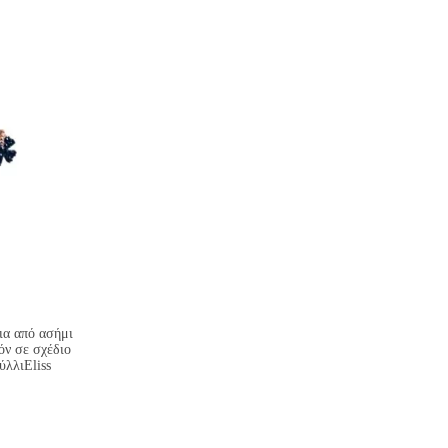
α από ασήμι
όν σε σχέδιο
ύλλιEliss