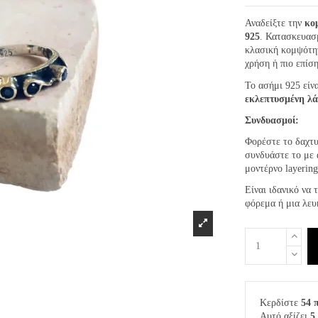
Αναδείξτε την
κο
925
. Κατασκευασμ
κλασική κομψότη
χρήση ή πιο επίσ
Το ασήμι 925 είν
εκλεπτυσμένη λ
Συνδυασμοί:
Φορέστε το δαχτυ
συνδυάστε το με 
μοντέρνο layerin
Είναι ιδανικό να 
φόρεμα ή μια λευ
Κερδίστε
54 
Αυτό αξίζει
5