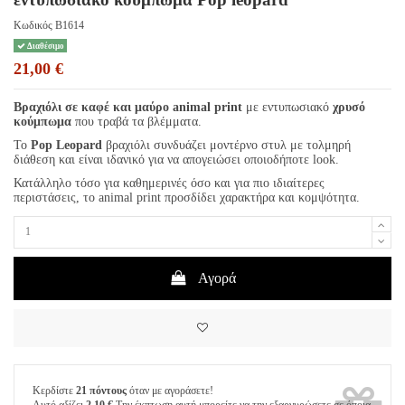
Κωδικός
B1614
Διαθέσιμο
21,00 €
Βραχιόλι σε καφέ και μαύρο animal print
με εντυπωσιακό
χρυσό
κούμπωμα
που τραβά τα βλέμματα.
Το
Pop Leopard
βραχιόλι συνδυάζει μοντέρνο στυλ με τολμηρή
διάθεση και είναι ιδανικό για να απογειώσει οποιοδήποτε look.
Κατάλληλο τόσο για καθημερινές όσο και για πιο ιδιαίτερες
περιστάσεις, το animal print προσδίδει χαρακτήρα και κομψότητα.
Αγορά
Κερδίστε
21 πόντους
όταν με αγοράσετε!
Αυτό αξίζει
2,10 €
Την έκπτωση αυτή μπορείτε να την εξαργυρώσετε σε όποια