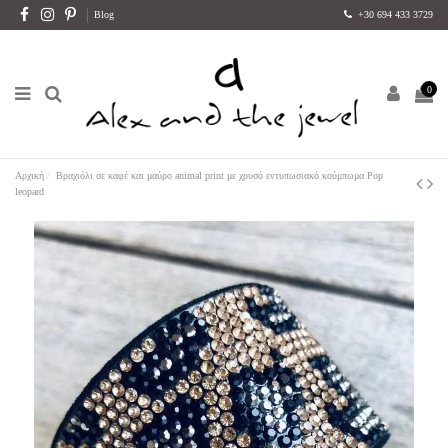
Blog
+30 694 433 3729
0
Αρχική
Βραχιόλι σε καφέ και μαύρο animal print με χρυσό εντυπωσιακό κούμπωμα Pop
leopard