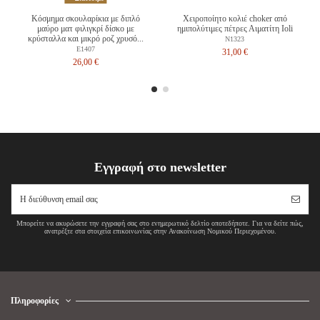
Κόσμημα σκουλαρίκια με διπλό
Χειροποίητο κολιέ choker από
μαύρο ματ φιλιγκρί δίσκο με
ημιπολύτιμες πέτρες Αιματίτη Ioli
κρύσταλλα και μικρό ροζ χρυσό...
N1323
E1407
31,00 €
26,00 €
Εγγραφή στο newsletter
Μπορείτε να ακυρώσετε την εγγραφή σας στο ενημερωτικό δελτίο οποτεδήποτε. Για να δείτε πώς,
ανατρέξτε στα στοιχεία επικοινωνίας στην Ανακοίνωση Νομικού Περιεχομένου.
Πληροφορίες