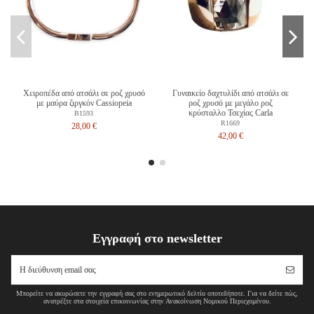
Χειροπέδα από ατσάλι σε ροζ χρυσό
Γυναικείο δαχτυλίδι από ατσάλι σε
με μαύρα ζιργκόν Cassiopeia
ροζ χρυσό με μεγάλο ροζ
κρύσταλλο Τσεχίας Carla
B1593
R1669
28,00 €
42,00 €
Εγγραφή στο newsletter
Μπορείτε να ακυρώσετε την εγγραφή σας στο ενημερωτικό δελτίο οποτεδήποτε. Για να δείτε πώς,
ανατρέξτε στα στοιχεία επικοινωνίας στην Ανακοίνωση Νομικού Περιεχομένου.