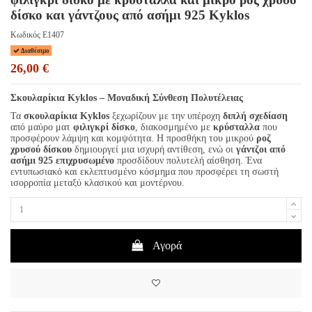
δίσκο και γάντζους από ασήμι 925 Kyklos
Κωδικός
E1407
Διαθέσιμο
26,00 €
Σκουλαρίκια Kyklos – Μοναδική Σύνθεση Πολυτέλειας
Τα
σκουλαρίκια Kyklos
ξεχωρίζουν με την υπέροχη
διπλή σχεδίαση
από μαύρο ματ
φιλιγκρί δίσκο
, διακοσμημένο με
κρύσταλλα
που
προσφέρουν λάμψη και κομψότητα. Η προσθήκη του μικρού
ροζ
χρυσού δίσκου
δημιουργεί μια ισχυρή αντίθεση, ενώ οι
γάντζοι από
ασήμι 925 επιχρυσωμένο
προσδίδουν πολυτελή αίσθηση. Ένα
εντυπωσιακό και εκλεπτυσμένο κόσμημα που προσφέρει τη σωστή
ισορροπία μεταξύ κλασικού και μοντέρνου.
Αγορά