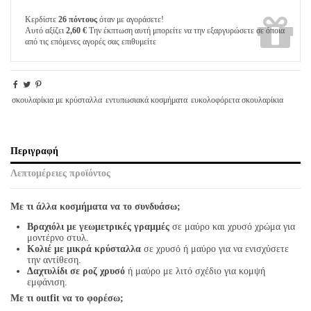
Κερδίστε
26 πόντους
όταν με αγοράσετε!
Αυτό αξίζει
2,60 €
Την έκπτωση αυτή μπορείτε να την εξαργυρώσετε σε όποια
από τις επόμενες αγορές σας επιθυμείτε
σκουλαρίκια με κρύσταλλα
εντυπωσιακά κοσμήματα
ευκολοφόρετα σκουλαρίκια
Περιγραφή
Λεπτομέρειες προϊόντος
Με τι άλλα κοσμήματα να το συνδυάσω;
Βραχιόλι με γεωμετρικές γραμμές
σε μαύρο και χρυσό χρώμα για
μοντέρνο στυλ.
Κολιέ με μικρά κρύσταλλα
σε χρυσό ή μαύρο για να ενισχύσετε
την αντίθεση.
Δαχτυλίδι σε ροζ χρυσό
ή μαύρο με λιτό σχέδιο για κομψή
εμφάνιση.
Με τι outfit να το φορέσω;