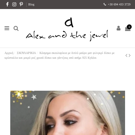
Blog
+30 694 433 3729
0
Αρχική
ΣΚΟΥΛΑΡΙΚΙΑ
Κόσμημα σκουλαρίκια με διπλό μαύρο ματ φιλιγκρί δίσκο με
κρύσταλλα και μικρό ροζ χρυσό δίσκο και γάντζους από ασήμι 925 Kyklos