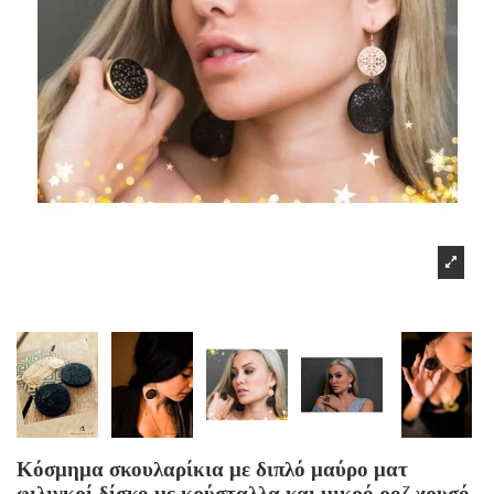
Κόσμημα σκουλαρίκια με διπλό μαύρο ματ
φιλιγκρί δίσκο με κρύσταλλα και μικρό ροζ χρυσό