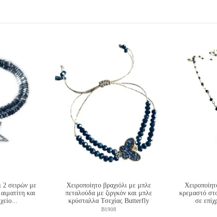
ι 2 σειρών με
Χειροποίητο βραχιόλι με μπλε
Χειροποίητο
 αιματίτη και
πεταλούδα με ζιργκόν και μπλε
κρεμαστό στο
είο...
κρύσταλλα Τσεχίας Butterfly
σε επίχ
B1908