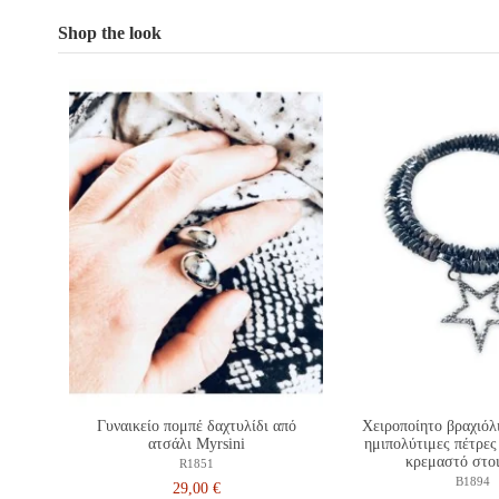
Shop the look
Γυναικείο πομπέ δαχτυλίδι από
Χειροποίητο βραχιόλ
ατσάλι Myrsini
ημιπολύτιμες πέτρες
κρεμαστό στοιχ
R1851
B1894
29,00 €