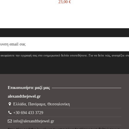
23,00 €
ακυρώσετε την εγγραφή σας στο ενημερωτικό δελτίο οποτεδήποτε. Για να δείτε πώς, ανατρέξτε σ
Επικοινωνήστε μαζί μας
alexandthejewel.gr
Ελλάδα, Πανόραμα, Θεσσαλονίκη
+30 694 433 3729
info@alexandthejewel.gr