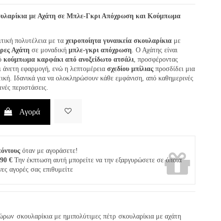
ουλαρίκια με Αχάτη σε Μπλε-Γκρι Απόχρωση και Κούμπωμα
τική πολυτέλεια με τα
χειροποίητα γυναικεία σκουλαρίκια
με
τρες Αχάτη
σε μοναδική
μπλε-γκρι απόχρωση
. Ο Αχάτης είναι
ό
κούμπωμα καρφάκι από ανοξείδωτο ατσάλι
, προσφέροντας
ι άνετη εφαρμογή, ενώ η λεπτομέρεια
σχεδίου μπίλιας
προσδίδει μια
τική. Ιδανικά για να ολοκληρώσουν κάθε εμφάνιση, από καθημερινές
ινές περιστάσεις.
Αγορά
πόντους
όταν με αγοράσετε!
,90 €
Την έκπτωση αυτή μπορείτε να την εξαργυρώσετε σε όποια
νες αγορές σας επιθυμείτε
δώρων
σκουλαρίκια με ημιπολύτιμες πέτρ
σκουλαρίκια με αχάτη