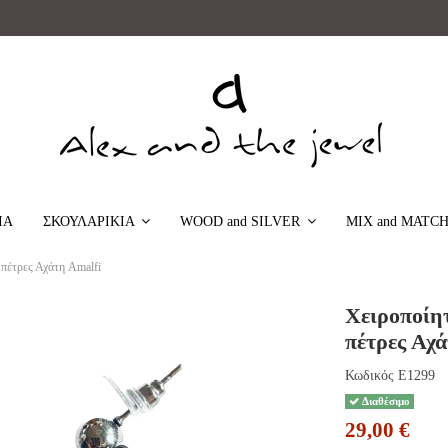
ΙΑ
MIX and MATC
ΣΚΟΥΛΑΡΙΚΙΑ
WOOD and SILVER
 πέτρες Αχάτη Amalfi
Χειροποίητ
πέτρες Αχά
Κωδικός
E1299
Διαθέσιμο
29,00 €