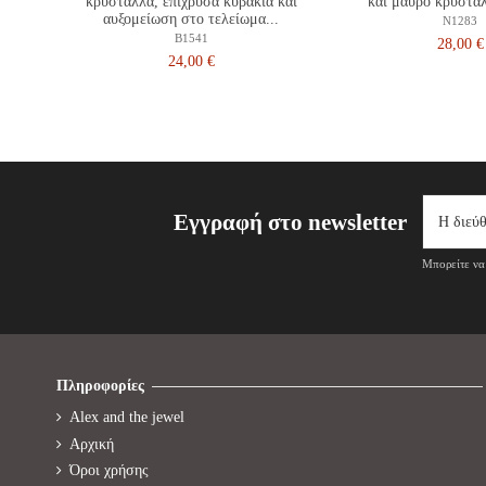
κρύσταλλα, επίχρυσα κυβάκια και
και μαύρο κρύστα
αυξομείωση στο τελείωμα...
N1283
B1541
28,00 €
24,00 €
Εγγραφή στο newsletter
Μπορείτε να 
Πληροφορίες
Alex and the jewel
Αρχική
Όροι χρήσης