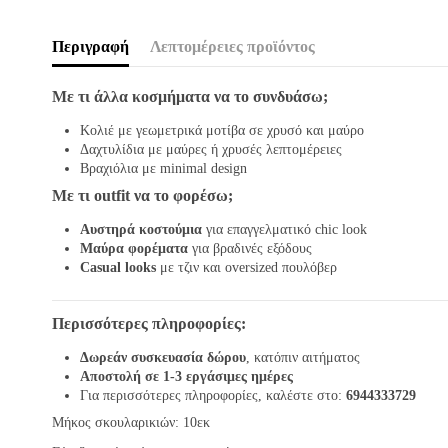
Περιγραφή
Λεπτομέρειες προϊόντος
Με τι άλλα κοσμήματα να το συνδυάσω;
Κολιέ με γεωμετρικά μοτίβα σε χρυσό και μαύρο
Δαχτυλίδια με μαύρες ή χρυσές λεπτομέρειες
Βραχιόλια με minimal design
Με τι outfit να το φορέσω;
Αυστηρά κοστούμια
για επαγγελματικό chic look
Μαύρα φορέματα
για βραδινές εξόδους
Casual looks
με τζιν και oversized πουλόβερ
Περισσότερες πληροφορίες:
Δωρεάν συσκευασία δώρου
, κατόπιν αιτήματος
Αποστολή σε 1-3 εργάσιμες ημέρες
Για περισσότερες πληροφορίες, καλέστε στο:
6944333729
Μήκος σκουλαρικιών: 10εκ