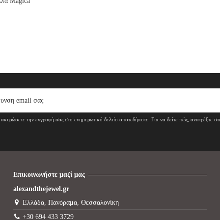
λλα Magica
ακυρώσετε την εγγραφή σας στο ενημερωτικό δελτίο οποτεδήποτε. Για να δείτε πώς, ανατρέξτε σ
Επικοινωνήστε μαζί μας
alexandthejewel.gr
Ελλάδα, Πανόραμα, Θεσσαλονίκη
+30 694 433 3729