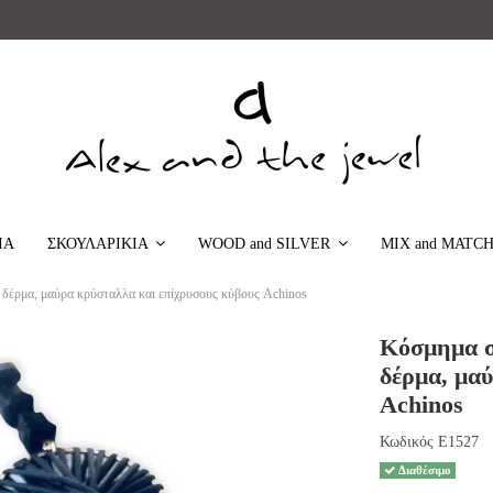
ΙΑ
MIX and MATC
ΣΚΟΥΛΑΡΙΚΙΑ
WOOD and SILVER
 δέρμα, μαύρα κρύσταλλα και επίχρυσους κύβους Achinos
Κόσμημα σκ
δέρμα, μα
Achinos
Κωδικός
E1527
Διαθέσιμο