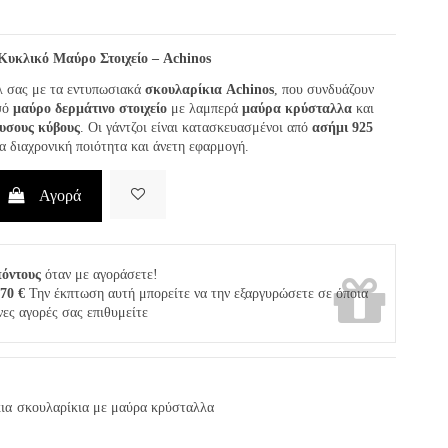
Κυκλικό Μαύρο Στοιχείο – Achinos
λ σας με τα εντυπωσιακά
σκουλαρίκια Achinos
, που συνδυάζουν
ψό
μαύρο δερμάτινο στοιχείο
με λαμπερά
μαύρα κρύσταλλα
και
ρυσους κύβους
. Οι γάντζοι είναι κατασκευασμένοι από
ασήμι 925
ια διαχρονική ποιότητα και άνετη εφαρμογή.
Αγορά
πόντους
όταν με αγοράσετε!
,70 €
Την έκπτωση αυτή μπορείτε να την εξαργυρώσετε σε όποια
νες αγορές σας επιθυμείτε
ια
σκουλαρίκια με μαύρα κρύσταλλα