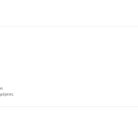
νι
μέρειες