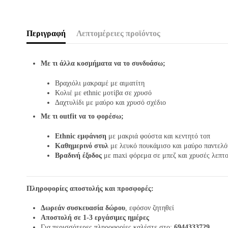
Περιγραφή
Λεπτομέρειες προϊόντος
Με τι άλλα κοσμήματα να το συνδυάσω;
Βραχιόλι μακραμέ με αιματίτη
Κολιέ με ethnic μοτίβα σε χρυσό
Δαχτυλίδι με μαύρο και χρυσό σχέδιο
Με τι outfit να το φορέσω;
Ethnic εμφάνιση
με μακριά φούστα και κεντητό τοπ
Καθημερινό στυλ
με λευκό πουκάμισο και μαύρο παντελό
Βραδινή έξοδος
με maxi φόρεμα σε μπεζ και χρυσές λεπτο
Πληροφορίες αποστολής και προσφορές:
Δωρεάν συσκευασία δώρου
, εφόσον ζητηθεί
Αποστολή σε 1-3 εργάσιμες ημέρες
Για περισσότερες πληροφορίες καλέστε στο:
6944333729