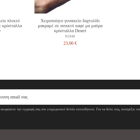
κείο πλεκτό
Χειροποίητο γυναικείο δαχτυλίδι
ε κρύσταλλα
μακραμέ σε ανοικτό καφέ μα μαύρα
e
κρύσταλλα Desert
N1948
23,00 €
ακυρώσετε την εγγραφή σας στο ενημερωτικό δελτίο οποτεδήποτε. Για να δείτε πώς, ανατρέξτε σ