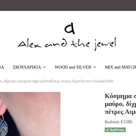
ΙΑ
MIX and MATC
ΣΚΟΥΛΑΡΙΚΙΑ
WOOD and SILVER
ρο, δίχρωμο κερωμένο νήμα κρύσταλλα με πέτρες Αιματίτη στο τελείωμα India
Κόσμημα σκ
μαύρο, δί
πέτρες Αιμ
Κωδικός
E1586
Διαθέσιμο