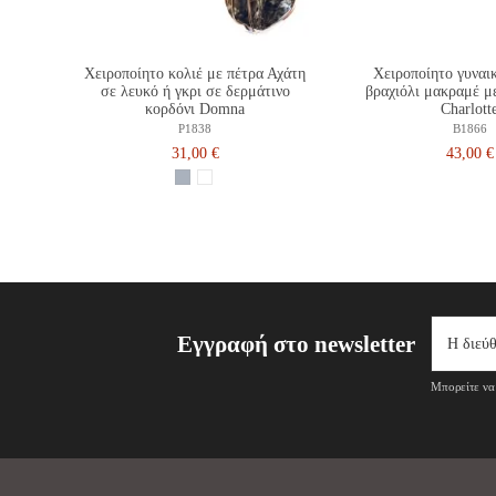
Χειροποίητο κολιέ με πέτρα Αχάτη
Χειροποίητο γυναι
σε λευκό ή γκρι σε δερμάτινο
βραχιόλι μακραμέ μ
κορδόνι Domna
Charlott
P1838
B1866
31,00 €
43,00 €
Εγγραφή στο newsletter
Μπορείτε να 