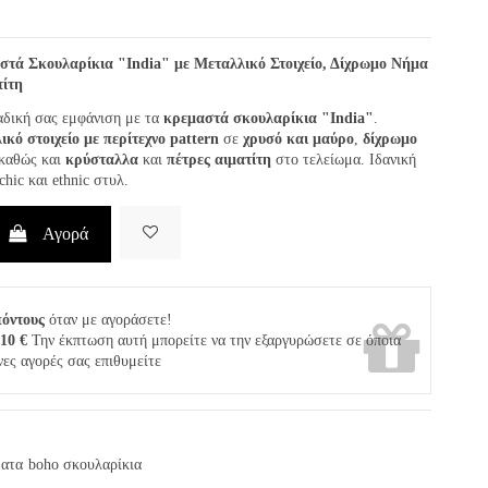
τά Σκουλαρίκια "India" με Μεταλλικό Στοιχείο, Δίχρωμο Νήμα
τίτη
αδική σας εμφάνιση με τα
κρεμαστά σκουλαρίκια "India"
.
ικό στοιχείο με περίτεχνο pattern
σε
χρυσό και μαύρο
,
δίχρωμο
 καθώς και
κρύσταλλα
και
πέτρες αιματίτη
στο τελείωμα. Ιδανική
chic και ethnic στυλ.
Αγορά
πόντους
όταν με αγοράσετε!
,10 €
Την έκπτωση αυτή μπορείτε να την εξαργυρώσετε σε όποια
νες αγορές σας επιθυμείτε
ματα
boho σκουλαρίκια