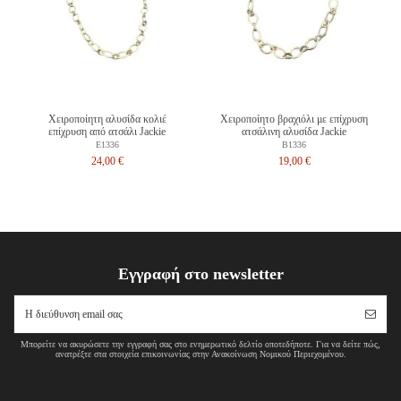
Χειροποίητη αλυσίδα κολιέ
Χειροποίητο βραχιόλι με επίχρυση
επίχρυση από ατσάλι Jackie
ατσάλινη αλυσίδα Jackie
E1336
B1336
24,00 €
19,00 €
Εγγραφή στο newsletter
Μπορείτε να ακυρώσετε την εγγραφή σας στο ενημερωτικό δελτίο οποτεδήποτε. Για να δείτε πώς,
ανατρέξτε στα στοιχεία επικοινωνίας στην Ανακοίνωση Νομικού Περιεχομένου.