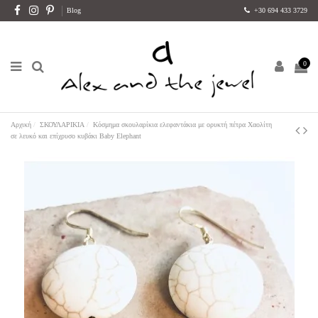
Blog
+30 694 433 3729
0
Αρχική
ΣΚΟΥΛΑΡΙΚΙΑ
Κόσμημα σκουλαρίκια ελεφαντάκια με ορυκτή πέτρα Χαολίτη
σε λευκό και επίχρυσο κυβάκι Baby Elephant