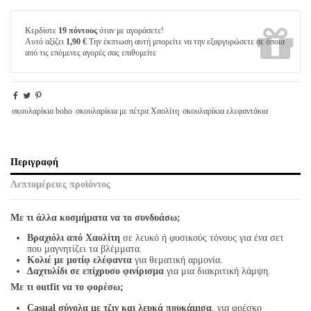
Κερδίστε
19 πόντους
όταν με αγοράσετε!
Αυτό αξίζει
1,90 €
Την έκπτωση αυτή μπορείτε να την εξαργυρώσετε σε όποια
από τις επόμενες αγορές σας επιθυμείτε
σκουλαρίκια boho
σκουλαρίκια με πέτρα Χαολίτη
σκουλαρίκια ελεφαντάκια
Περιγραφή
Λεπτομέρειες προϊόντος
Με τι άλλα κοσμήματα να το συνδυάσω;
Βραχιόλι από Χαολίτη
σε λευκό ή φυσικούς τόνους για ένα σετ
που μαγνητίζει τα βλέμματα.
Κολιέ με μοτίφ ελέφαντα
για θεματική αρμονία.
Δαχτυλίδι σε επίχρυσο φινίρισμα
για μια διακριτική λάμψη.
Με τι outfit να το φορέσω;
Casual σύνολα με τζιν και λευκά πουκάμισα
, για φρέσκο