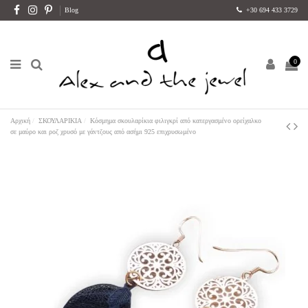
Blog
+30 694 433 3729
0
Αρχική
ΣΚΟΥΛΑΡΙΚΙΑ
Κόσμημα σκουλαρίκια φιλιγκρί από κατεργασμένο ορείχαλκο
σε μαύρο και ροζ χρυσό με γάντζους από ασήμι 925 επιχρυσωμένο