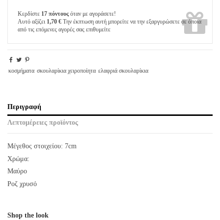
Κερδίστε
17 πόντους
όταν με αγοράσετε!
Αυτό αξίζει
1,70 €
Την έκπτωση αυτή μπορείτε να την εξαργυρώσετε σε όποια
από τις επόμενες αγορές σας επιθυμείτε
κοσμήματα
σκουλαρίκια χειροποίητα
ελαφριά σκουλαρίκια
Περιγραφή
Λεπτομέρειες προϊόντος
Μέγεθος στοιχείου: 7cm
Χρώμα:
Μαύρο
Ροζ χρυσό
Shop the look