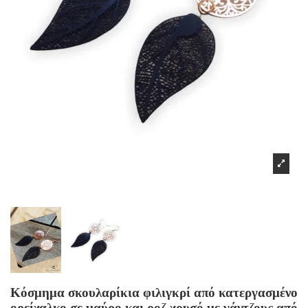
Κόσμημα σκουλαρίκια φιλιγκρί από κατεργασμένο
ορείχαλκο σε μαύρο και ροζ χρυσό με γάντζους από