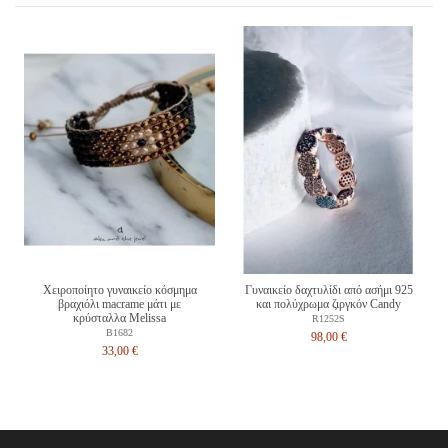
Χειροποίητο γυναικείο κόσμημα
Γυναικείο δαχτυλίδι από ασήμι 925
βραχιόλι macrame μάτι με
και πολύχρωμα ζιργκόν Candy
κρύσταλλα Melissa
R1252S
B1682
98,00 €
33,00 €