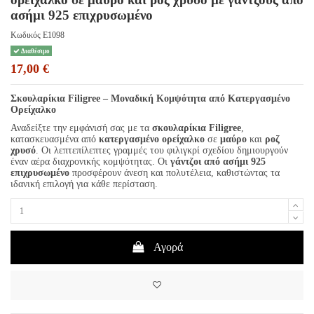
ασήμι 925 επιχρυσωμένο
Κωδικός
E1098
Διαθέσιμο
17,00 €
Σκουλαρίκια Filigree – Μοναδική Κομψότητα από Κατεργασμένο
Ορείχαλκο
Αναδείξτε την εμφάνισή σας με τα
σκουλαρίκια Filigree
,
κατασκευασμένα από
κατεργασμένο ορείχαλκο
σε
μαύρο
και
ροζ
χρυσό
. Οι λεπτεπίλεπτες γραμμές του φιλιγκρί σχεδίου δημιουργούν
έναν αέρα διαχρονικής κομψότητας. Οι
γάντζοι από ασήμι 925
επιχρυσωμένο
προσφέρουν άνεση και πολυτέλεια, καθιστώντας τα
ιδανική επιλογή για κάθε περίσταση.
Αγορά