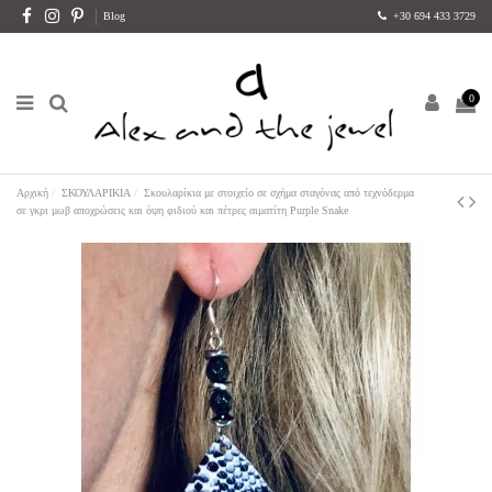
Blog
+30 694 433 3729
0
Αρχική
ΣΚΟΥΛΑΡΙΚΙΑ
Σκουλαρίκια με στοιχείο σε σχήμα σταγόνας από τεχνόδερμα
σε γκρι μωβ αποχρώσεις και όψη φιδιού και πέτρες αιματίτη Purple Snake