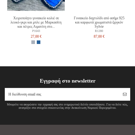
Χειροποίητο γυναικείο κολιέ σε
Γυναικείο δαχτυλίδι από ασήμι 925
λευκό-γκρι και μπλε με Μαρκασίτη
και καρφωτά χρωματιστά ζιργκόν
και πέτρες Αιματίτη στο...
Sylvie
P1643
R1280
27,00 €
87,00 €
Εγγραφή στο newsletter
Μπορείτε να ακυρώσετε την εγγραφή σας στο ενημερωτικό δελτίο οποτεδήποτε. Για να δείτε πώς,
ανατρέξτε στα στοιχεία επικοινωνίας στην Ανακοίνωση Νομικού Περιεχομένου.