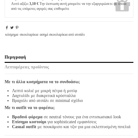
Αυτό αξίζει
3,10 €
Την έκπτωση αυτή μπορείτε να την εξαργυρώσετε σε όποια
από τις επόμενες αγορές σας επιθυμείτε
κόσμημα
σκουλαρίκια
ασημί σκουλαρίκια από ατσάλι
Περιγραφή
Λεπτομέρειες προϊόντος
Με τι άλλα κοσμήματα να το συνδυάσω;
Λεπτό κολιέ με μικρή πέτρα ή μοτίφ
Δαχτυλίδι με διακριτικά κρύσταλλα
Βραχιόλι από ατσάλι σε minimal σχέδιο
Με τι outfit να το φορέσω;
Βραδινό φόρεμα
σε neutral τόνους για ένα εντυπωσιακό look
Επίσημο κοστούμι
για sophisticated εμφανίσεις
Casual outfit
με πουκάμισο και τζιν για μια εκλεπτυσμένη πινελιά