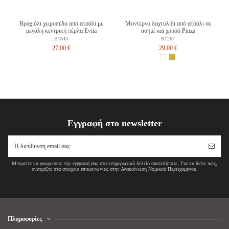
Βραχιόλι χειροπέδα από ατσάλι με
Μοντέρνο δαχτυλίδι από ατσάλι σε
μεγάλη κεντρική πέρλα Evita
ασημί και χρυσό Pinza
B1843
R1267
27,00 €
29,00 €
Εγγραφή στο newsletter
Μπορείτε να ακυρώσετε την εγγραφή σας στο ενημερωτικό δελτίο οποτεδήποτε. Για να δείτε πώς,
ανατρέξτε στα στοιχεία επικοινωνίας στην Ανακοίνωση Νομικού Περιεχομένου.
Πληροφορίες