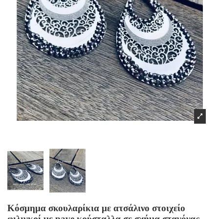
Κόσμημα σκουλαρίκια με ατσάλινο στοιχείο
φιλιγκρί με pave κρύσταλλα σε σχήμα σταγόνας