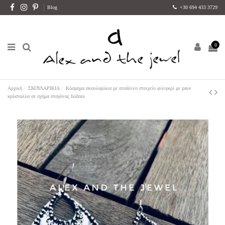
Blog
+30 694 433 3729
0
Αρχική
ΣΚΟΥΛΑΡΙΚΙΑ
Κόσμημα σκουλαρίκια με ατσάλινο στοιχείο φιλιγκρί με pave
κρύσταλλα σε σχήμα σταγόνας Isidora