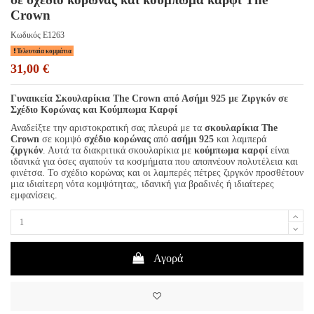
Crown
Κωδικός
E1263
Τελευταία κομμάτια
31,00 €
Γυναικεία Σκουλαρίκια The Crown από Ασήμι 925 με Ζιργκόν σε
Σχέδιο Κορώνας και Κούμπωμα Καρφί
Αναδείξτε την αριστοκρατική σας πλευρά με τα
σκουλαρίκια The
Crown
σε κομψό
σχέδιο κορώνας
από
ασήμι 925
και λαμπερά
ζιργκόν
. Αυτά τα διακριτικά σκουλαρίκια με
κούμπωμα καρφί
είναι
ιδανικά για όσες αγαπούν τα κοσμήματα που αποπνέουν πολυτέλεια και
φινέτσα. Το σχέδιο κορώνας και οι λαμπερές πέτρες ζιργκόν προσθέτουν
μια ιδιαίτερη νότα κομψότητας, ιδανική για βραδινές ή ιδιαίτερες
εμφανίσεις.
Αγορά