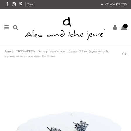
Blog
+30 694 433 3729
0
Αρχική
ΣΚΟΥΛΑΡΙΚΙΑ
Κόσμημα σκουλαρίκια από ασήμι 925 και ζιργκόν σε σχέδιο
κορώνας και κούμπωμα καρφί The Crown