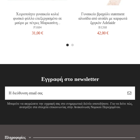
Χειροποίητο γυναικείο κολιέ
Γυναικείο βραχιόλι statement
φυσικό φύλλο επεξεργασμένο σε
αλυσίδα από ατσάλι με καρφωτά
μαύρο με πέτρες Μαρκασίτη...
ζιργκόν Adelaide
P1684
B1268
31,00 €
42,00 €
Εγγραφή στο newsletter
Μπορείτε να ακυρώσετε την εγγραφή σας στο ενημερωτικό δελτίο οποτεδήποτε. Για να δείτε πώς,
ανατρέξτε στα στοιχεία επικοινωνίας στην Ανακοίνωση Νομικού Περιεχομένου.
Πληροφορίες