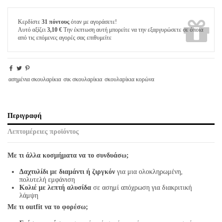
Κερδίστε
31 πόντους
όταν με αγοράσετε!
Αυτό αξίζει
3,10 €
Την έκπτωση αυτή μπορείτε να την εξαργυρώσετε σε όποια
από τις επόμενες αγορές σας επιθυμείτε
ασημένια σκουλαρίκια
σικ σκουλαρίκια
σκουλαρίκια κορώνα
Περιγραφή
Λεπτομέρειες προϊόντος
Με τι άλλα κοσμήματα να το συνδυάσω;
Δαχτυλίδι με διαμάντι ή ζιργκόν
για μια ολοκληρωμένη,
πολυτελή εμφάνιση
Κολιέ με λεπτή αλυσίδα
σε ασημί απόχρωση για διακριτική
λάμψη
Με τι outfit να το φορέσω;