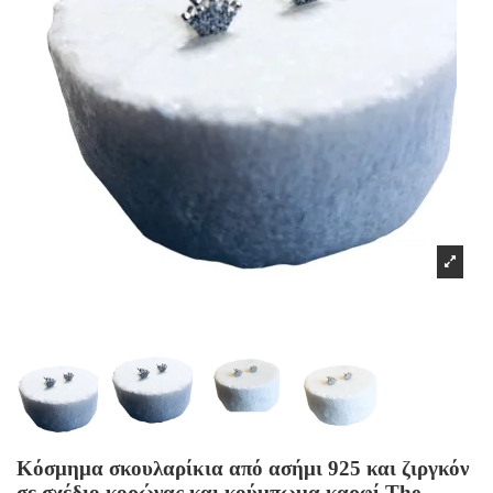
Κόσμημα σκουλαρίκια από ασήμι 925 και ζιργκόν
σε σχέδιο κορώνας και κούμπωμα καρφί The