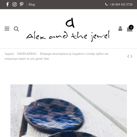
Blog
+30 694 433 3729
0
Αρχική
ΣΚΟΥΛΑΡΙΚΙΑ
Κόσμημα σκουλαρίκια με δερμάτινο λεοπάρ σχέδιο και
κούμπωμα καρφί σε ροζ χρυσό Jane