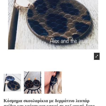
Κόσμημα σκουλαρίκια με δερμάτινο λεοπάρ
σχέδιο και κούμπωμα καρφί σε ροζ χρυσό Jane