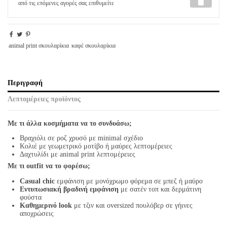
από τις επόμενες αγορές σας επιθυμείτε
animal print σκουλαρίκια
καφέ σκουλαρίκια
Περιγραφή
Λεπτομέρειες προϊόντος
Με τι άλλα κοσμήματα να το συνδυάσω;
Βραχιόλι σε ροζ χρυσό με minimal σχέδιο
Κολιέ με γεωμετρικό μοτίβο ή μαύρες λεπτομέρειες
Δαχτυλίδι με animal print λεπτομέρειες
Με τι outfit να το φορέσω;
Casual chic
εμφάνιση με μονόχρωμο φόρεμα σε μπεζ ή μαύρο
Εντυπωσιακή βραδινή εμφάνιση
με σατέν τοπ και δερμάτινη
φούστα
Καθημερινό look
με τζιν και oversized πουλόβερ σε γήινες
αποχρώσεις