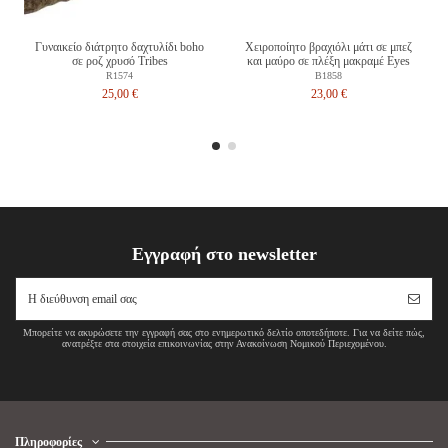
Γυναικείο διάτρητο δαχτυλίδι boho
Χειροποίητο βραχιόλι μάτι σε μπεζ
σε ροζ χρυσό Tribes
και μαύρο σε πλέξη μακραμέ Eyes
R1574
B1858
25,00 €
23,00 €
Εγγραφή στο newsletter
Μπορείτε να ακυρώσετε την εγγραφή σας στο ενημερωτικό δελτίο οποτεδήποτε. Για να δείτε πώς,
ανατρέξτε στα στοιχεία επικοινωνίας στην Ανακοίνωση Νομικού Περιεχομένου.
Πληροφορίες