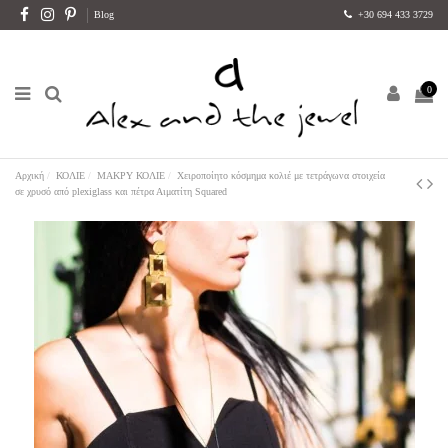
Blog
+30 694 433 3729
0
Αρχική
ΚΟΛΙΕ
ΜΑΚΡΥ ΚΟΛΙΕ
Χειροποίητο κόσμημα κολιέ με τετράγωνα στοιχεία
σε χρυσό από plexiglass και πέτρα Αιματίτη Squared