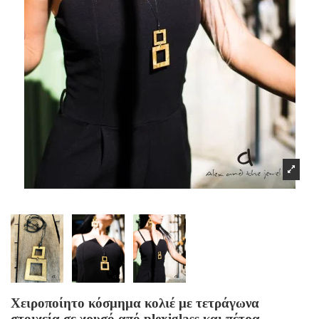
Χειροποίητο κόσμημα κολιέ με τετράγωνα
στοιχεία σε χρυσό από plexiglass και πέτρα