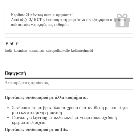
Κερδίστε
21 πόντους
όταν με αγοράσετε!
Αυτό αξίζει
2,10 €
Την έκπτωση αυτή μπορείτε να την εξαργυρώσετε σε όποια
από τις επόμενες αγορές σας επιθυμείτε
kolie
kosmima
kosmimata
xeiropoihtokolie
koliemeaimatiti
Περιγραφή
Λεπτομέρειες προϊόντος
Προτάσεις συνδυασμού με άλλα κοσμήματα:
Συνδυάστε το με βραχιόλια σε χρυσό ή σε αντίθεση με ασημί για
μια εκλεπτυσμένη εμφάνιση.
Ιδανικό για layering με άλλα κολιέ με γεωμετρικά σχέδια ή
κρεμαστά στοιχεία.
Προτάσεις συνδυασμού με outfits: