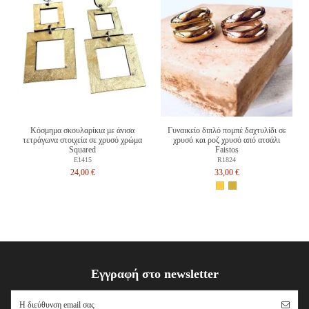
Κόσμημα σκουλαρίκια με άνισα
Γυναικείο διπλό πομπέ δαχτυλίδι σε
τετράγωνα στοιχεία σε χρυσό χρώμα
χρυσό και ροζ χρυσό από ατσάλι
Squared
Faistos
E1415
R1824
24,00 €
33,00 €
Εγγραφή στο newsletter