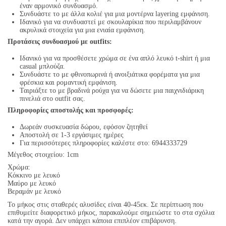
έναν αρμονικό συνδυασμό.
Συνδυάστε το με άλλα κολιέ για μια μοντέρνα layering εμφάνιση.
Ιδανικό για να συνδυαστεί με σκουλαρίκια που περιλαμβάνουν
ακρυλικά στοιχεία για μια ενιαία εμφάνιση.
Προτάσεις συνδυασμού με outfits:
Ιδανικό για να προσθέσετε χρώμα σε ένα απλό λευκό t-shirt ή μια
casual μπλούζα.
Συνδυάστε το με φθινοπωρινά ή ανοιξιάτικα φορέματα για μια
φρέσκια και ρομαντική εμφάνιση.
Ταιριάξτε το με βραδινά ρούχα για να δώσετε μια παιχνιδιάρικη
πινελιά στο outfit σας.
Πληροφορίες αποστολής και προσφορές:
Δωρεάν συσκευασία δώρου, εφόσον ζητηθεί
Αποστολή σε 1-3 εργάσιμες ημέρες
Για περισσότερες πληροφορίες καλέστε στο: 6944333729
Μέγεθος στοιχείου: 1cm
Χρώμα:
Κόκκινο με λευκό
Μαύρο με λευκό
Βεραμάν με λευκό
Το μήκος στις σταθερές αλυσίδες είναι 40-45εκ. Σε περίπτωση που
επιθυμείτε διαφορετικό μήκος, παρακαλούμε σημειώστε το στα σχόλια
κατά την αγορά. Δεν υπάρχει κάποια επιπλέον επιβάρυνση.