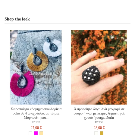
Shop the look
Χειροποίητο κόσμημα σκουλαρίκια
Χειροποίητο δαχτυλίδι μακραμέ σε
boho σε 4 αποχρώσεις με πέτρες
μαύρο ή γκρι με πέτρες Αιματίτη σε
Μαρκασίτη και...
χρυσό ή ασημί Dorin
E1528
R1936
27,00 €
28,00 €