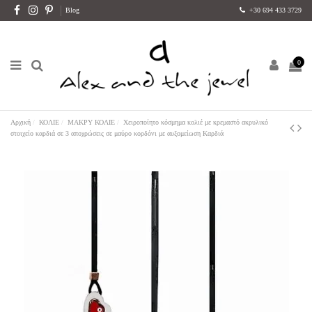
Blog
+30 694 433 3729
0
Αρχική
ΚΟΛΙΕ
ΜΑΚΡΥ ΚΟΛΙΕ
Χειροποίητο κόσμημα κολιέ με κρεμαστό ακρυλικό
στοιχείο καρδιά σε 3 αποχρώσεις σε μαύρο κορδόνι με αυξομείωση Καρδιά