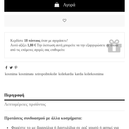
Αγορά
Κερδίστε
18 πόντους
όταν με αγοράσετε!
Αυτό αξίζει
1,80 €
Την έκπτωση αυτή μπορείτε να την εξαργυρώσετε σε όποια
από τις επόμενες αγορές σας επιθυμείτε
kosmima
kosmimata
xeiropoihtokolie
koliekardia
kardia
koliekosmima
Περιγραφή
Λεπτομέρειες προϊόντος
Προτάσεις συνδυασμού με άλλα κοσμήματα:
Φορέστε το με βραχιόλια ή δαχτυλίδια σε ροζ χρυσό ή ασημί για