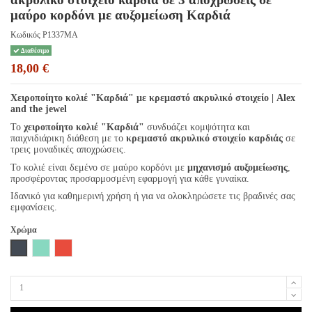
μαύρο κορδόνι με αυξομείωση Καρδιά
Κωδικός
P1337MA
Διαθέσιμο
18,00 €
Χειροποίητο κολιέ "Καρδιά" με κρεμαστό ακρυλικό στοιχείο | Alex
and the jewel
Το
χειροποίητο κολιέ "Καρδιά"
συνδυάζει κομψότητα και
παιχνιδιάρικη διάθεση με το
κρεμαστό ακρυλικό στοιχείο καρδιάς
σε
τρεις μοναδικές αποχρώσεις.
Το κολιέ είναι δεμένο σε μαύρο κορδόνι με
μηχανισμό αυξομείωσης
,
προσφέροντας προσαρμοσμένη εφαρμογή για κάθε γυναίκα.
Ιδανικό για καθημερινή χρήση ή για να ολοκληρώσετε τις βραδινές σας
εμφανίσεις.
Χρώμα
Μαύρο
Βεραμάν
Κόκκινο