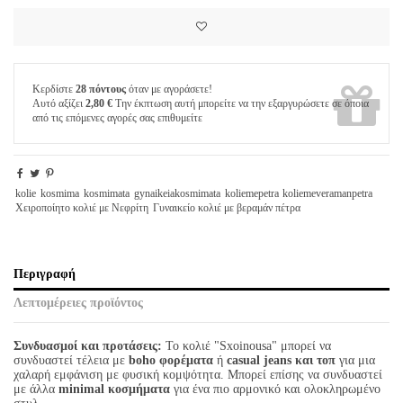
Κερδίστε
28 πόντους
όταν με αγοράσετε!
Αυτό αξίζει
2,80 €
Την έκπτωση αυτή μπορείτε να την εξαργυρώσετε σε όποια
από τις επόμενες αγορές σας επιθυμείτε
kolie
kosmima
kosmimata
gynaikeiakosmimata
koliemepetra
koliemeveramanpetra
Χειροποίητο κολιέ με Νεφρίτη
Γυναικείο κολιέ με βεραμάν πέτρα
Περιγραφή
Λεπτομέρειες προϊόντος
Συνδυασμοί και προτάσεις:
Το κολιέ "Sxoinousa" μπορεί να
συνδυαστεί τέλεια με
boho φορέματα
ή
casual jeans και τοπ
για μια
χαλαρή εμφάνιση με φυσική κομψότητα. Μπορεί επίσης να συνδυαστεί
με άλλα
minimal κοσμήματα
για ένα πιο αρμονικό και ολοκληρωμένο