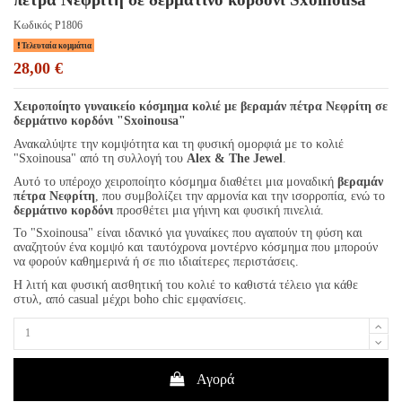
Κωδικός
P1806
Τελευταία κομμάτια
28,00 €
Χειροποίητο γυναικείο κόσμημα κολιέ με βεραμάν πέτρα Νεφρίτη σε
δερμάτινο κορδόνι "Sxoinousa"
Ανακαλύψτε την κομψότητα και τη φυσική ομορφιά με το κολιέ
"Sxoinousa" από τη συλλογή του
Alex & The Jewel
.
Αυτό το υπέροχο χειροποίητο κόσμημα διαθέτει μια μοναδική
βεραμάν
πέτρα Νεφρίτη
, που συμβολίζει την αρμονία και την ισορροπία, ενώ το
δερμάτινο κορδόνι
προσθέτει μια γήινη και φυσική πινελιά.
Το "Sxoinousa" είναι ιδανικό για γυναίκες που αγαπούν τη φύση και
αναζητούν ένα κομψό και ταυτόχρονα μοντέρνο κόσμημα που μπορούν
να φορούν καθημερινά ή σε πιο ιδιαίτερες περιστάσεις.
Η λιτή και φυσική αισθητική του κολιέ το καθιστά τέλειο για κάθε
στυλ, από casual μέχρι boho chic εμφανίσεις.
Αγορά