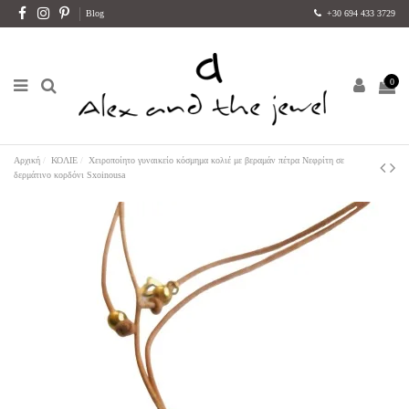
Blog
+30 694 433 3729
0
Αρχική
ΚΟΛΙΕ
Χειροποίητο γυναικείο κόσμημα κολιέ με βεραμάν πέτρα Νεφρίτη σε
δερμάτινο κορδόνι Sxoinousa