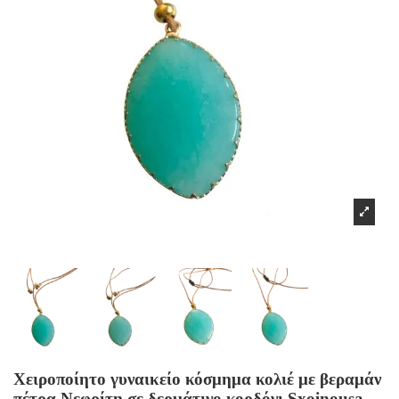
Χειροποίητο γυναικείο κόσμημα κολιέ με βεραμάν
πέτρα Νεφρίτη σε δερμάτινο κορδόνι Sxoinousa