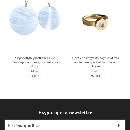
Χειροποίητα γυναικεία λευκά
Γυναικείο επίχρυσο δαχτυλίδι από
σκουλαρίκια κύκλος από φίλντισι
ατσάλι και κρύσταλλο Τσεχίας
Aline
Charline
E1807
R1854
23,00 €
28,00 €
Εγγραφή στο newsletter