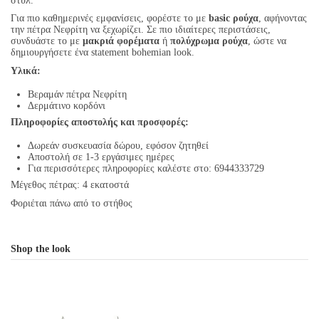
στυλ.
Για πιο καθημερινές εμφανίσεις, φορέστε το με
basic ρούχα
, αφήνοντας
την πέτρα Νεφρίτη να ξεχωρίζει. Σε πιο ιδιαίτερες περιστάσεις,
συνδυάστε το με
μακριά φορέματα
ή
πολύχρωμα ρούχα
, ώστε να
δημιουργήσετε ένα statement bohemian look.
Υλικά:
Βεραμάν πέτρα Νεφρίτη
Δερμάτινο κορδόνι
Πληροφορίες αποστολής και προσφορές:
Δωρεάν συσκευασία δώρου, εφόσον ζητηθεί
Αποστολή σε 1-3 εργάσιμες ημέρες
Για περισσότερες πληροφορίες καλέστε στο: 6944333729
Μέγεθος πέτρας: 4 εκατοστά
Φοριέται πάνω από το στήθος
Shop the look