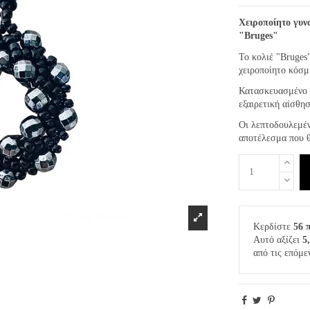
Χειροποίητο γυν
"Bruges"
Το κολιέ "Bruges
χειροποίητο κόσμ
Κατασκευασμένο
εξαιρετική αίσθη
Οι λεπτοδουλεμέν
αποτέλεσμα που θ
Κερδίστε
56 
Αυτό αξίζει
5
από τις επόμε