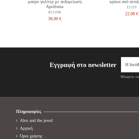
μαύρο γκλίτερ με αυξομείωση
κρίκοι από ατσάλ
Apollonia
E1319
R1519M
22,00 €
38,00 €
Εγγραφή στο newsletter
Μπορείτε να 
Πληροφορίες
Alex and the jewel
Αρχική
Όροι χρήσης