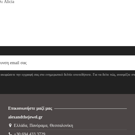
ι Alicia
ακυρώσετε την εγγραφή σας στο ενημερωτικό δελτίο οποτεδήποτε. Για να δείτε πώς, ανατρέξτε σ
Επικοινωνήστε μαζί μας
alexandthejewel.gr
Ελλάδα, Πανόραμα, Θεσσαλονίκη
+30 694 433 3729