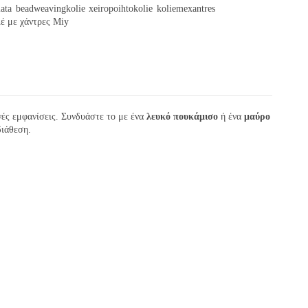
ata
beadweavingkolie
xeiropoihtokolie
koliemexantres
έ με χάντρες Miy
ινές εμφανίσεις. Συνδυάστε το με ένα
λευκό πουκάμισο
ή ένα
μαύρο
διάθεση.