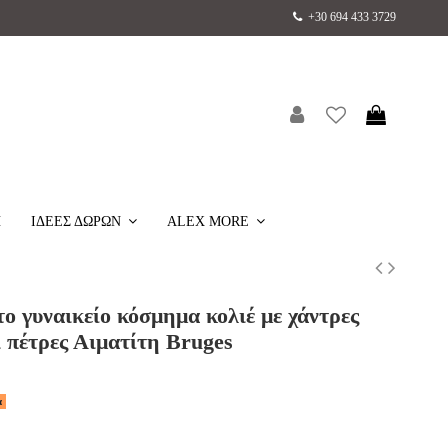
+30 694 433 3729
H
ΙΔΕΕΣ ΔΩΡΩΝ
ALEX MORE
ο γυναικείο κόσμημα κολιέ με χάντρες
 πέτρες Αιματίτη Bruges
α