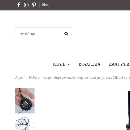
Blog
ΒΡΑΧΙΟΛΙΑ
ΔΑΧΤΥΛΙΔ
ΚΟΛΙΕ
Αρχική
ΚΟΛΙΕ
Χειροποίητο γυναικείο κόσμημα κολιέ με χάντρες Miyuki και 