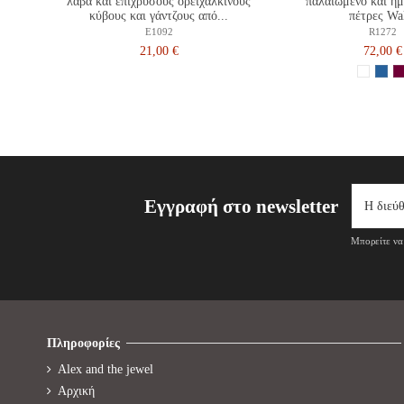
λάβα και επίχρυσους ορειχάλκινους
παλαιωμένο και ημ
κύβους και γάντζους από...
πέτρες Wa
E1092
R1272
21,00 €
72,00 €
Εγγραφή στο newsletter
Μπορείτε να 
Πληροφορίες
Alex and the jewel
Αρχική