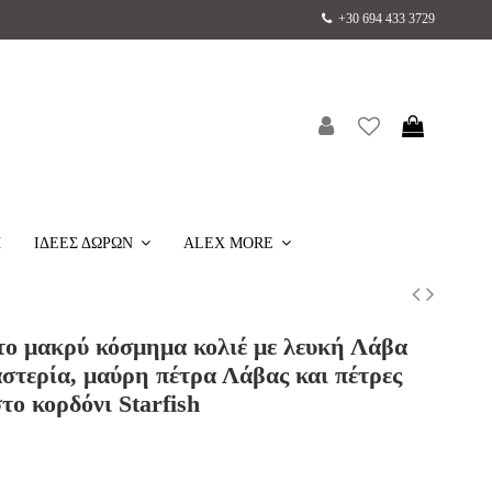
+30 694 433 3729
H
ΙΔΕΕΣ ΔΩΡΩΝ
ALEX MORE
το μακρύ κόσμημα κολιέ με λευκή Λάβα
αστερία, μαύρη πέτρα Λάβας και πέτρες
το κορδόνι Starfish