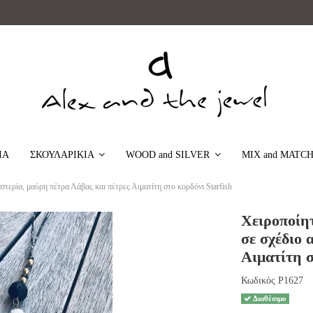
ΙΑ
MIX and MATC
ΣΚΟΥΛΑΡΙΚΙΑ
WOOD and SILVER
τερία, μαύρη πέτρα Λάβας και πέτρες Αιματίτη στο κορδόνι Starfish
Χειροποίη
σε σχέδιο 
Αιματίτη σ
Κωδικός
P1627
Διαθέσιμο