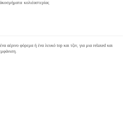
νάκοσμήματα
κολιέαστερίας
α αέρινο φόρεμα ή ένα λευκό top και τζιν, για μια relaxed και
εμφάνιση.