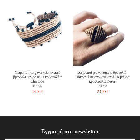
Χειροποίητο γυναικείο πλεκτό
Χειροποίητο γυναικείο δαχτυλίδι
βραχιόλι μακραμέ με κρύσταλλα
μακραμέ σε ανοικτό καφέ μα μαύρα
Charlotte
κρύσταλλα Desert
B1866
N1948
43,00 €
23,00 €
Εγγραφή στο newsletter