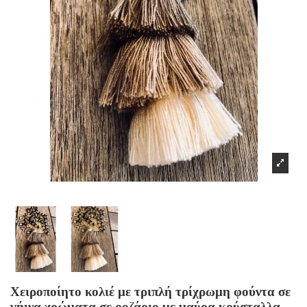
Χειροποίητο κολιέ με τριπλή τρίχρωμη φούντα σε
γήινα χρώματα σε ροζάριο με μαύρα κρύσταλλα