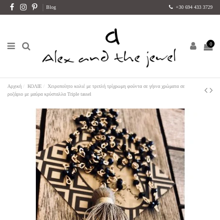
Blog
+30 694 433 3729
0
Αρχική
ΚΟΛΙΕ
Χειροποίητο κολιέ με τριπλή τρίχρωμη φούντα σε γήινα χρώματα σε
ροζάριο με μαύρα κρύσταλλα Triple tassel