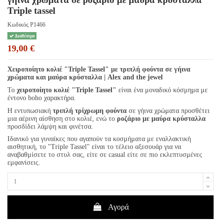
Triple tassel
Κωδικός
P1466
Διαθέσιμο
19,00 €
Χειροποίητο κολιέ "Triple Tassel" με τριπλή φούντα σε γήινα
χρώματα και μαύρα κρύσταλλα | Alex and the jewel
Το
χειροποίητο κολιέ "Triple Tassel"
είναι ένα μοναδικό κόσμημα με
έντονο boho χαρακτήρα.
Η εντυπωσιακή
τριπλή τρίχρωμη φούντα
σε γήινα χρώματα προσθέτει
μια αέρινη αίσθηση στο κολιέ, ενώ το
ροζάριο με μαύρα κρύσταλλα
προσδίδει λάμψη και φινέτσα.
Ιδανικό για γυναίκες που αγαπούν τα κοσμήματα με εναλλακτική
αισθητική, το "Triple Tassel" είναι το τέλειο αξεσουάρ για να
αναβαθμίσετε το στυλ σας, είτε σε casual είτε σε πιο εκλεπτυσμένες
εμφανίσεις.
Αγορά