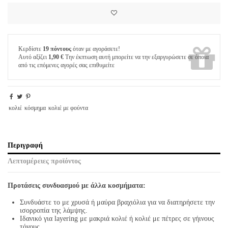
Κερδίστε
19 πόντους
όταν με αγοράσετε!
Αυτό αξίζει
1,90 €
Την έκπτωση αυτή μπορείτε να την εξαργυρώσετε σε όποια
από τις επόμενες αγορές σας επιθυμείτε
κολιέ
κόσμημα
κολιέ με φούντα
Περιγραφή
Λεπτομέρειες προϊόντος
Προτάσεις συνδυασμού με άλλα κοσμήματα:
Συνδυάστε το με χρυσά ή μαύρα βραχιόλια για να διατηρήσετε την
ισορροπία της λάμψης.
Ιδανικό για layering με μακριά κολιέ ή κολιέ με πέτρες σε γήινους
τόνους.