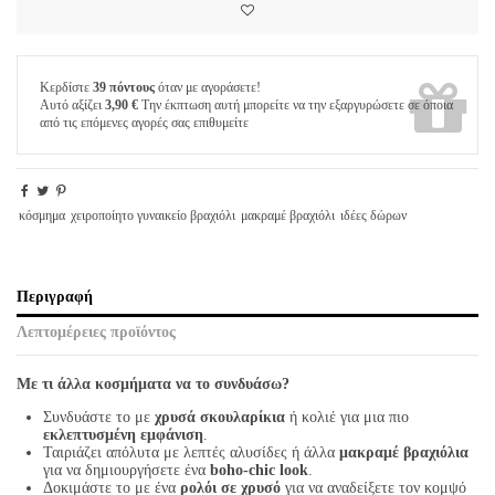
Κερδίστε
39 πόντους
όταν με αγοράσετε!
Αυτό αξίζει
3,90 €
Την έκπτωση αυτή μπορείτε να την εξαργυρώσετε σε όποια
από τις επόμενες αγορές σας επιθυμείτε
κόσμημα
χειροποίητο γυναικείο βραχιόλι
μακραμέ βραχιόλι
ιδέες δώρων
Περιγραφή
Λεπτομέρειες προϊόντος
Με τι άλλα κοσμήματα να το συνδυάσω?
Συνδυάστε το με
χρυσά σκουλαρίκια
ή κολιέ για μια πιο
εκλεπτυσμένη εμφάνιση
.
Ταιριάζει απόλυτα με λεπτές αλυσίδες ή άλλα
μακραμέ βραχιόλια
για να δημιουργήσετε ένα
boho-chic look
.
Δοκιμάστε το με ένα
ρολόι σε χρυσό
για να αναδείξετε τον κομψό