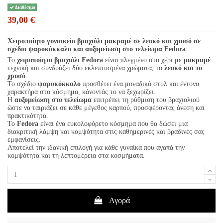
Διαθέσιμο
39,00 €
Χειροποίητο γυναικείο βραχιόλι μακραμέ σε λευκό και χρυσό σε
σχέδιο ψαροκόκκαλο και αυξομείωση στο τελείωμα Fedora
Το
χειροποίητο βραχιόλι
Fedora
είναι πλεγμένο στο χέρι με
μακραμέ
τεχνική και συνδυάζει δύο εκλεπτυσμένα χρώματα, το
λευκό και το
χρυσό
.
Το σχέδιο
ψαροκόκκαλο
προσθέτει ένα μοναδικό στυλ και έντονο
χαρακτήρα στο κόσμημα, κάνοντάς το να ξεχωρίζει.
Η
αυξομείωση στο τελείωμα
επιτρέπει τη ρύθμιση του βραχιολιού
ώστε να ταιριάζει σε κάθε μέγεθος καρπού, προσφέροντας άνεση και
πρακτικότητα.
Το
Fedora
είναι ένα ευκολοφόρετο κόσμημα που θα δώσει μια
διακριτική λάμψη και κομψότητα στις καθημερινές και βραδινές σας
εμφανίσεις.
Αποτελεί την ιδανική επιλογή για κάθε γυναίκα που αγαπά την
κομψότητα και τη λεπτομέρεια στα κοσμήματα.
Αγορά