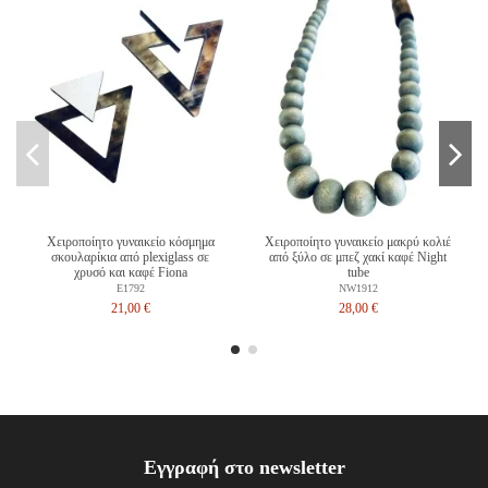
Χειροποίητο γυναικείο κόσμημα
Χειροποίητο γυναικείο μακρύ κολιέ
σκουλαρίκια από plexiglass σε
από ξύλο σε μπεζ χακί καφέ Night
χρυσό και καφέ Fiona
tube
E1792
NW1912
21,00 €
28,00 €
Εγγραφή στο newsletter