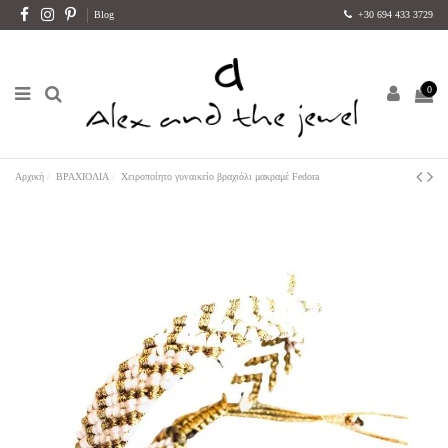
Blog
+30 694 433 3729
0
Αρχική
ΒΡΑΧΙΟΛΙΑ
Χειροποίητο γυναικείο βραχιόλι μακραμέ Fedora