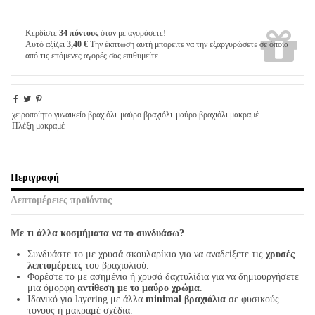
Κερδίστε
34 πόντους
όταν με αγοράσετε!
Αυτό αξίζει
3,40 €
Την έκπτωση αυτή μπορείτε να την εξαργυρώσετε σε όποια
από τις επόμενες αγορές σας επιθυμείτε
χειροποίητο γυναικείο βραχιόλι
μαύρο βραχιόλι
μαύρο βραχιόλι μακραμέ
Πλέξη μακραμέ
Περιγραφή
Λεπτομέρειες προϊόντος
Με τι άλλα κοσμήματα να το συνδυάσω?
Συνδυάστε το με χρυσά σκουλαρίκια για να αναδείξετε τις
χρυσές
λεπτομέρειες
του βραχιολιού.
Φορέστε το με ασημένια ή χρυσά δαχτυλίδια για να δημιουργήσετε
μια όμορφη
αντίθεση με το μαύρο χρώμα
.
Ιδανικό για layering με άλλα
minimal βραχιόλια
σε φυσικούς
τόνους ή μακραμέ σχέδια.