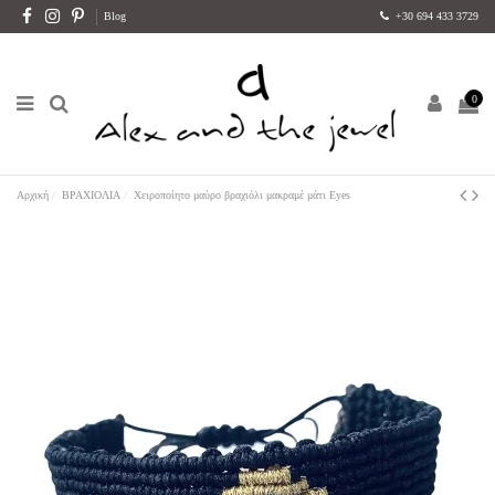
Blog
+30 694 433 3729
0
Αρχική
ΒΡΑΧΙΟΛΙΑ
Χειροποίητο μαύρο βραχιόλι μακραμέ μάτι Eyes