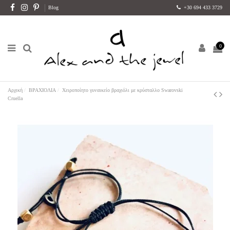
Blog
+30 694 433 3729
0
Αρχική
ΒΡΑΧΙΟΛΙΑ
Χειροποίητο γυναικείο βραχιόλι με κρύσταλλο Swarovski
Cruella