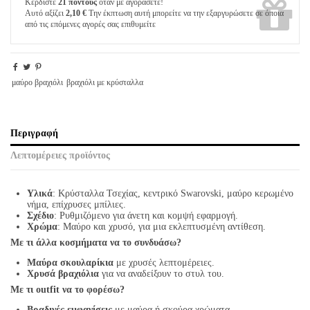
Κερδίστε
21 πόντους
όταν με αγοράσετε!
Αυτό αξίζει
2,10 €
Την έκπτωση αυτή μπορείτε να την εξαργυρώσετε σε όποια
από τις επόμενες αγορές σας επιθυμείτε
μαύρο βραχιόλι
βραχιόλι με κρύσταλλα
Περιγραφή
Λεπτομέρειες προϊόντος
Υλικά
: Κρύσταλλα Τσεχίας, κεντρικό Swarovski, μαύρο κερωμένο
νήμα, επίχρυσες μπίλιες.
Σχέδιο
: Ρυθμιζόμενο για άνετη και κομψή εφαρμογή.
Χρώμα
: Μαύρο και χρυσό, για μια εκλεπτυσμένη αντίθεση.
Με τι άλλα κοσμήματα να το συνδυάσω?
Μαύρα σκουλαρίκια
με χρυσές λεπτομέρειες.
Χρυσά βραχιόλια
για να αναδείξουν το στυλ του.
Με τι outfit να το φορέσω?
Βραδινές εμφανίσεις
με μαύρα ή σκούρα χρώματα.