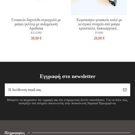
Γυναικείο δαχτυλίδι στρογγυλό με
Χειροποίητο γυναικείο κολιέ με
μαύρο γκλίτερ με αυξομείωση
κεντρικό στοιχείο από μαύρο
Apollonia
κρύσταλλο, διακοσμητικά...
R1519M
P1906
38,00 €
28,00 €
Εγγραφή στο newsletter
Μπορείτε να ακυρώσετε την εγγραφή σας στο ενημερωτικό δελτίο οποτεδήποτε. Για να δείτε πώς,
ανατρέξτε στα στοιχεία επικοινωνίας στην Ανακοίνωση Νομικού Περιεχομένου.
Πληροφορίες