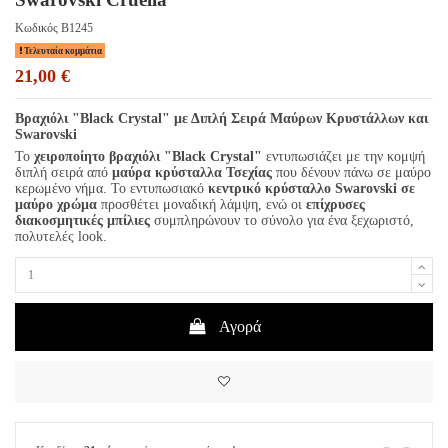
Κωδικός
B1245
Τελευταία κομμάτια
21,00 €
Βραχιόλι "Black Crystal" με Διπλή Σειρά Μαύρων Κρυστάλλων και
Swarovski
Το
χειροποίητο βραχιόλι "Black Crystal"
εντυπωσιάζει με την κομψή
διπλή σειρά από
μαύρα κρύσταλλα Τσεχίας
που δένουν πάνω σε μαύρο
κερωμένο νήμα. Το εντυπωσιακό
κεντρικό κρύσταλλο Swarovski σε
μαύρο χρώμα
προσθέτει μοναδική λάμψη, ενώ οι
επίχρυσες
διακοσμητικές μπίλιες
συμπληρώνουν το σύνολο για ένα ξεχωριστό,
πολυτελές look.
Αγορά