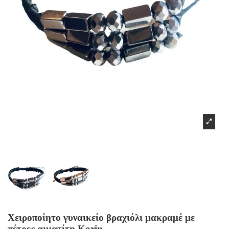
Χειροποίητο γυναικείο βραχιόλι μακραμέ με
πέτρες αιματίτη Korin