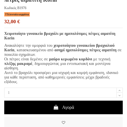
Κωδικός
B1976
Τελευταία κομμάτια
32,00 €
Χειροποίητο γυναικείο βραχιόλι με ημιπολύτιμες πέτρες αιματίτη
Korin
Ανακαλύψτε την ομορφιά του
χειροποίητου γυναικείου βραχιολιού
Korin
, κατασκευασμένου από
ασημί ημιπολύτιμες πέτρες αιματίτη
σε
ποικιλία σχημάτων.
Οι πέτρες είναι δεμένες σε
μαύρο κερωμένο κορδόνι
με τεχνική
πλέξης μακραμέ
, δημιουργώντας μια εντυπωσιακή και μοντέρνα
αίσθηση.
Αυτό το βραχιόλι προσφέρει μια ισχυρή και κομψή εμφάνιση, ιδανικό
για κάθε περίσταση, από καθημερινές εμφανίσεις μέχρι βραδινές
εξόδους.
Αγορά