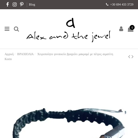
Blog
+30 694 433 3729
0
Αρχική
ΒΡΑΧΙΟΛΙΑ
Χειροποίητο γυναικείο βραχιόλι μακραμέ με πέτρες αιματίτη
Korin