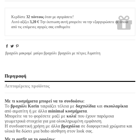
Κερδίστε
32 πόντους
όταν με αγοράσετε!
Αυτό αξίζει
3,20 €
Την έκπτωση αυτή μπορείτε να την εξαργυρώσετε σε όποια
από τις επόμενες αγορές σας επιθυμείτε
βραχιόλι μακραμέ
μαύρο βραχιόλι
βραχιόλι με πέτρες Αιματίτη
Περιγραφή
Λεπτομέρειες προϊόντος
Με τι κοσμήματα μπορεί να το συνδυάσω:
Το
βραχιόλι Korin
ταιριάζει τέλεια με
δαχτυλίδια
και
σκουλαρίκια
από αιματίτη ή με άλλα
minimal κοσμήματα
.
Μπορείτε να το φορέσετε μαζί με
κολιέ
που έχουν παρόμοια
γεωμετρικά στοιχεία για μια ολοκληρωμένη εμφάνιση.
Η συνδυαστική χρήση με άλλα
βραχιόλια
σε διαφορετικά χρώματα και
υλικά θα δώσει μια boho αίσθηση στον look σας.
Με τι outfit να το φορέσω: