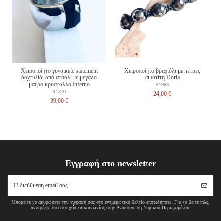
Χειροποίητο γυναικείο statement
Χειροποίητο βραχιόλι με πέτρες
δαχτυλίδι από ατσάλι με μεγάλο
αιματίτη Doria
μαύρο κρύσταλλο Inferno
B1963
R1870
24,00 €
39,00 €
Εγγραφή στο newsletter
Μπορείτε να ακυρώσετε την εγγραφή σας στο ενημερωτικό δελτίο οποτεδήποτε. Για να δείτε πώς,
ανατρέξτε στα στοιχεία επικοινωνίας στην Ανακοίνωση Νομικού Περιεχομένου.