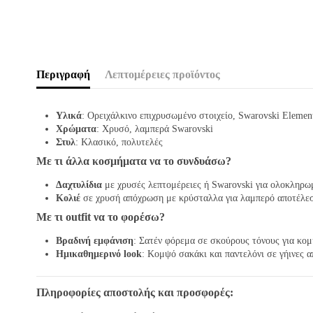
Περιγραφή
Λεπτομέρειες προϊόντος
Υλικά
: Ορειχάλκινο επιχρυσωμένο στοιχείο, Swarovski Elemen
Χρώματα
: Χρυσό, λαμπερά Swarovski
Στυλ
: Κλασικό, πολυτελές
Με τι άλλα κοσμήματα να το συνδυάσω?
Δαχτυλίδια
με χρυσές λεπτομέρειες ή Swarovski για ολοκληρω
Κολιέ
σε χρυσή απόχρωση με κρύσταλλα για λαμπερό αποτέλε
Με τι outfit να το φορέσω?
Βραδινή εμφάνιση
: Σατέν φόρεμα σε σκούρους τόνους για κο
Ημικαθημερινό look
: Κομψό σακάκι και παντελόνι σε γήινες 
Πληροφορίες αποστολής και προσφορές: