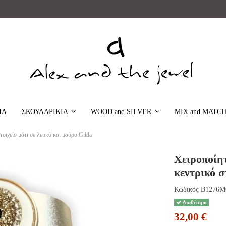
ΙΑ
MIX and MATC
ΣΚΟΥΛΑΡΙΚΙΑ
WOOD and SILVER
οιχείο μάτι σε λευκό και μαύρο Gilda
Χειροποίητ
κεντρικό σ
Κωδικός
B1276
Διαθέσιμο
32,00 €