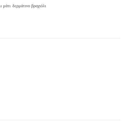
ι μάτι
δερμάτινο βραχιόλι