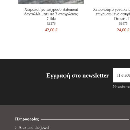
Χειροποίητο επίχρυσο statement
Χειροποίητο γυναικεί
δαχτυλίδι μάτι σε 3 αποχρώσεις
επιχρυσωμένο σφυρί
Gilda
Drosostal
R1276
B1875
42,00 €
24,00 €
Εγγραφή στο newsletter
Μπορείτε να 
Πληροφορίες
Alex and the jewel