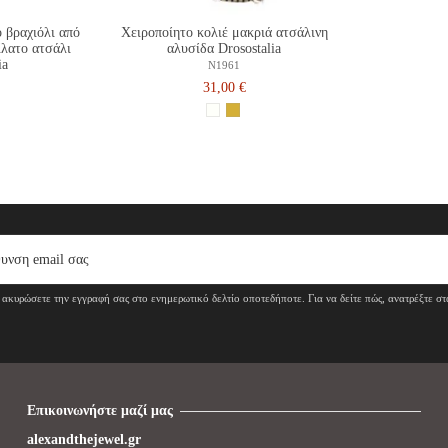
ο βραχιόλι από
Χειροποίητο κολιέ μακριά ατσάλινη
λατο ατσάλι
αλυσίδα Drosostalia
ia
N1961
31,00 €
ακυρώσετε την εγγραφή σας στο ενημερωτικό δελτίο οποτεδήποτε. Για να δείτε πώς, ανατρέξτε σ
Επικοινωνήστε μαζί μας
alexandthejewel.gr