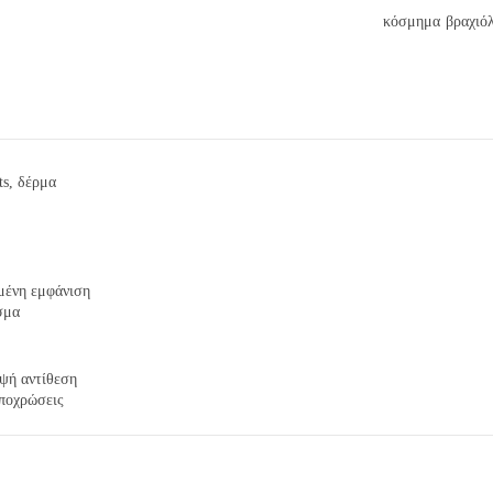
κόσμημα
βραχιόλ
ts, δέρμα
μένη εμφάνιση
σμα
μψή αντίθεση
αποχρώσεις