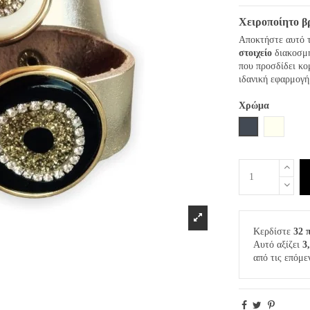
Χειροποίητο β
Αποκτήστε αυτό τ
στοιχείο
διακοσμ
που προσδίδει κο
ιδανική εφαρμογ
Χρώμα
Μαύρο
Ιβουάρ
Κερδίστε
32 
Αυτό αξίζει
3
από τις επόμε