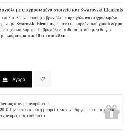
ραχιόλι με επιχρυσωμένο στοιχείο και
Swarovski Elements
ο πολυτελές χειροποίητο βραχιόλι με
ορειχάλκινο επιχρυσωμένο
ημένο με
Swarovski Elements
, δεμένο σε κορδόνι από
χρυσό δέρμα
μψότητα και λάμψη. Το βραχιόλι διατίθεται σε δύο μεγέθη για
ή με
κούμπωμα στα 18 cm και 20 cm
.
Αγορά
πόντους
όταν με αγοράσετε!
,20 €
Την έκπτωση αυτή μπορείτε να την εξαργυρώσετε σε όποια
νες αγορές σας επιθυμείτε