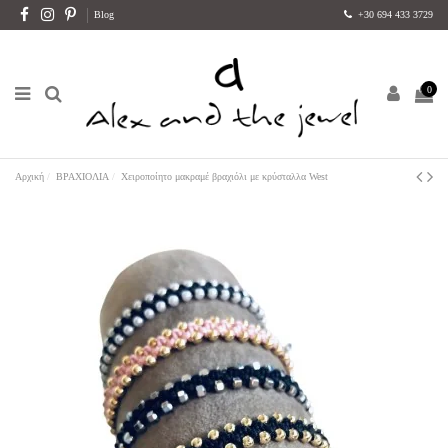
Blog
+30 694 433 3729
0
Αρχική
ΒΡΑΧΙΟΛΙΑ
Χειροποίητο μακραμέ βραχιόλι με κρύσταλλα West