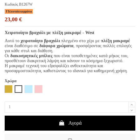
Κωδικός
B1267W
Τελευταία κομμάτια
23,00 €
Χειροποίητο βραχιόλι με πλέξη μακραμέ - West
Αυτό το
χειροποίητο βραχιόλι
πλεγμένο στο χέρι με
πλέξη μακραμέ
είναι διαθέσιμο σε
διάφορα χρώματα
, προσφέροντας πολλές επιλογές
για κάθε στυλ και διάθεση.
Οι
διακοσμητικές μπίλιες
που είναι τοποθετημένες κατά μήκος του,
προσθέτουν διακριτική λάμψη και κάνουν το κόσμημα ξεχωριστό.
Η μακραμέ τεχνική του εξασφαλίζει ανθεκτικότητα και
προσαρμοστικότητα, καθιστώντας το ιδανικό για καθημερινή χρήση.
Χρώμα
Χρυσό
Λευκό
Σιέλ
Ροζ
Αγορά