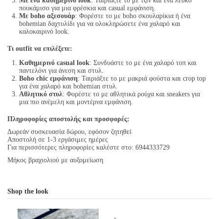
Με ένα καθημερινό look
: Ταιριάξτε το με τζιν και ένα λευκό
πουκάμισο για μια φρέσκια και casual εμφάνιση.
Με boho αξεσουάρ
: Φορέστε το με boho σκουλαρίκια ή ένα
bohemian δαχτυλίδι για να ολοκληρώσετε ένα χαλαρό και
καλοκαιρινό look.
Τι outfit να επιλέξετε:
Καθημερινό casual look
: Συνδυάστε το με ένα χαλαρό τοπ και
παντελόνι για άνεση και στυλ.
Boho chic εμφάνιση
: Ταιριάξτε το με μακριά φούστα και crop top
για ένα χαλαρό και bohemian στυλ.
Αθλητικό στυλ
: Φορέστε το με αθλητικά ρούχα και sneakers για
μια πιο ανέμελη και μοντέρνα εμφάνιση.
Πληροφορίες αποστολής και προσφορές:
Δωρεάν συσκευασία δώρου, εφόσον ζητηθεί
Αποστολή σε 1-3 εργάσιμες ημέρες
Για περισσότερες πληροφορίες καλέστε στο: 6944333729
Μήκος βραχιολιού με αυξομείωση
Shop the look