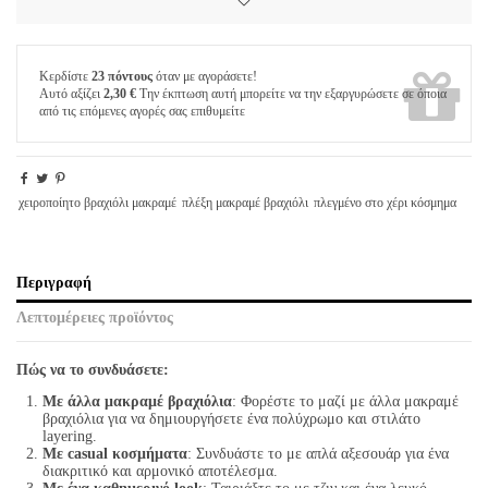
Κερδίστε
23 πόντους
όταν με αγοράσετε!
Αυτό αξίζει
2,30 €
Την έκπτωση αυτή μπορείτε να την εξαργυρώσετε σε όποια
από τις επόμενες αγορές σας επιθυμείτε
χειροποίητο βραχιόλι μακραμέ
πλέξη μακραμέ βραχιόλι
πλεγμένο στο χέρι κόσμημα
Περιγραφή
Λεπτομέρειες προϊόντος
Πώς να το συνδυάσετε:
Με άλλα μακραμέ βραχιόλια
: Φορέστε το μαζί με άλλα μακραμέ
βραχιόλια για να δημιουργήσετε ένα πολύχρωμο και στιλάτο
layering.
Με casual κοσμήματα
: Συνδυάστε το με απλά αξεσουάρ για ένα
διακριτικό και αρμονικό αποτέλεσμα.