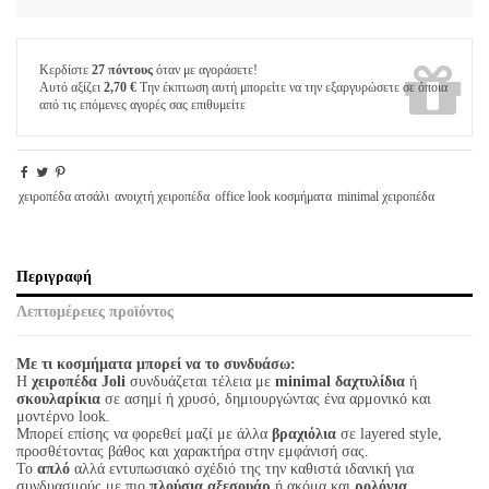
Κερδίστε
27 πόντους
όταν με αγοράσετε!
Αυτό αξίζει
2,70 €
Την έκπτωση αυτή μπορείτε να την εξαργυρώσετε σε όποια
από τις επόμενες αγορές σας επιθυμείτε
χειροπέδα ατσάλι
ανοιχτή χειροπέδα
office look κοσμήματα
minimal χειροπέδα
Περιγραφή
Λεπτομέρειες προϊόντος
Με τι κοσμήματα μπορεί να το συνδυάσω:
Η
χειροπέδα Joli
συνδυάζεται τέλεια με
minimal δαχτυλίδια
ή
σκουλαρίκια
σε ασημί ή χρυσό, δημιουργώντας ένα αρμονικό και
μοντέρνο look.
Μπορεί επίσης να φορεθεί μαζί με άλλα
βραχιόλια
σε layered style,
προσθέτοντας βάθος και χαρακτήρα στην εμφάνισή σας.
Το
απλό
αλλά εντυπωσιακό σχέδιό της την καθιστά ιδανική για
συνδυασμούς με πιο
πλούσια αξεσουάρ
ή ακόμα και
ρολόγια
.