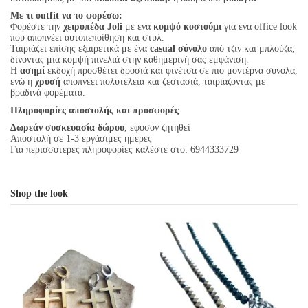
Με τι outfit να το φορέσω:
Φορέστε την
χειροπέδα Joli
με ένα
κομψό κοστούμι
για ένα office look
που αποπνέει αυτοπεποίθηση και στυλ.
Ταιριάζει επίσης εξαιρετικά με ένα
casual σύνολο
από τζιν και μπλούζα,
δίνοντας μια κομψή πινελιά στην καθημερινή σας εμφάνιση.
Η
ασημί
εκδοχή προσθέτει δροσιά και φινέτσα σε πιο μοντέρνα σύνολα,
ενώ η
χρυσή
αποπνέει πολυτέλεια και ζεστασιά, ταιριάζοντας με
βραδινά φορέματα.
Πληροφορίες αποστολής και προσφορές
:
Δωρεάν συσκευασία δώρου
, εφόσον ζητηθεί
Αποστολή σε 1-3 εργάσιμες ημέρες
Για περισσότερες πληροφορίες καλέστε στο: 6944333729
Shop the look