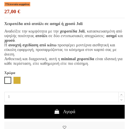
Τελευταία κομμάτια
27,00 €
Χειροπέδα από ατσάλι σε ασημί ή χρυσό Joli
Αναδείξτε την κομψότητα με την
χειροπέδα Joli
, κατασκευασμένη από
υψηλής ποιότητας
ατσάλι
σε δύο εντυπωσιακές αποχρώσεις:
ασημί
και
χρυσό
.
Η
ανοιχτή σχεδίαση από κάτω
προσφέρει μοντέρνα αισθητική και
εύκολη εφαρμογή, προσαρμόζοντας το κόσμημα στον καρπό σας με
άνεση.
Ανθεκτική και διαχρονική, αυτή η
minimal χειροπέδα
είναι ιδανική για
κάθε περίσταση, είτε καθημερινή είτε πιο επίσημη.
Χρώμα
Ασημί
Χρυσό
Αγορά