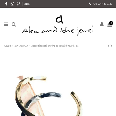
Blog
+30 694 433 3729
0
Αρχική
ΒΡΑΧΙΟΛΙΑ
Χειροπέδα από ατσάλι σε ασημί ή χρυσό Joli