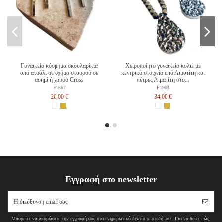
Γυναικείο κόσμημα σκουλαρίκια
Χειροποίητο γυναικείο κολιέ με
από ατσάλι σε σχήμα σταυρού σε
κεντρικό στοιχείο από Αιματίτη και
ασημί ή χρυσό Cross
πέτρες Αιματίτη στο...
E1867
P1903
26,00 €
34,00 €
Εγγραφή στο newsletter
Μπορείτε να ακυρώσετε την εγγραφή σας στο ενημερωτικό δελτίο οποτεδήποτε. Για να δείτε πώς,