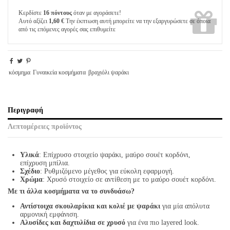
Κερδίστε
16 πόντους
όταν με αγοράσετε!
Αυτό αξίζει
1,60 €
Την έκπτωση αυτή μπορείτε να την εξαργυρώσετε σε όποια
από τις επόμενες αγορές σας επιθυμείτε
κόσμημα
Γυναικεία κοσμήματα
βραχιόλι ψαράκι
Περιγραφή
Λεπτομέρειες προϊόντος
Υλικά
: Επίχρυσο στοιχείο ψαράκι, μαύρο σουέτ κορδόνι,
επίχρυση μπίλια.
Σχέδιο
: Ρυθμιζόμενο μέγεθος για εύκολη εφαρμογή.
Χρώμα
: Χρυσό στοιχείο σε αντίθεση με το μαύρο σουέτ κορδόνι.
Με τι άλλα κοσμήματα να το συνδυάσω?
Αντίστοιχα σκουλαρίκια και κολιέ με ψαράκι
για μία απόλυτα
αρμονική εμφάνιση.
Αλυσίδες και δαχτυλίδια σε χρυσό
για ένα πιο layered look.