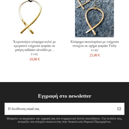
Χειροποίητο κόσμημα κολιέ με
Κόσμημα σκουλαρίκια με επίχρυσο
κρεμαστό επίχρυσο ψαράκι σε
στοιχείο σε σχήμα ψαράκι Fishy
μαύρη militaire αλυσίδα με...
E1482
P1482
25,00 €
19,00 €
Εγγραφή στο newsletter
Μπορείτε να ακυρώσετε την εγγραφή σας στο ενημερωτικό δελτίο οποτεδήποτε. Για να δείτε πώς,
ανατρέξτε στα στοιχεία επικοινωνίας στην Ανακοίνωση Νομικού Περιεχομένου.