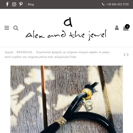
Blog
+30 694 433 3729
0
Αρχική
ΒΡΑΧΙΟΛΙΑ
Χειροποίητο βραχιόλι με επίχρυσο στοιχείο ψαράκι σε μαύρο
σουέτ κορδόνι και επίχρυση μπίλια στην αυξομείωση Fishy