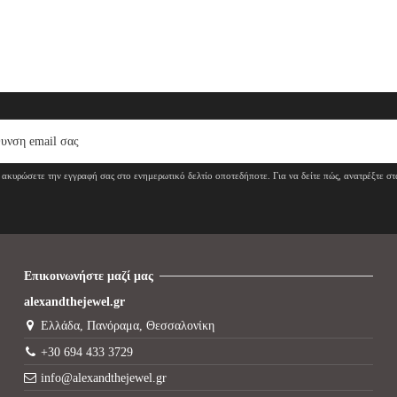
ακυρώσετε την εγγραφή σας στο ενημερωτικό δελτίο οποτεδήποτε. Για να δείτε πώς, ανατρέξτε σ
Επικοινωνήστε μαζί μας
alexandthejewel.gr
Ελλάδα, Πανόραμα, Θεσσαλονίκη
+30 694 433 3729
info@alexandthejewel.gr