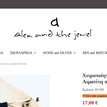
ΙΑ
MIX and MATC
ΣΚΟΥΛΑΡΙΚΙΑ
WOOD and SILVER
ατίτη σε κορδόνι Korin
Χειροποίητ
Αιματίτη σ
Κωδικός
B1369
Τελευταία κομμάτι
17,00 €