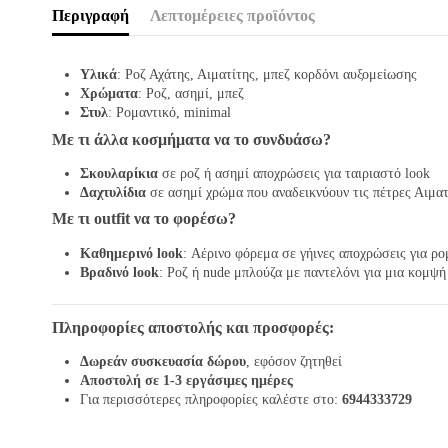
Περιγραφή
Λεπτομέρειες προϊόντος
Υλικά
: Ροζ Αχάτης, Αιματίτης, μπεζ κορδόνι αυξομείωσης
Χρώματα
: Ροζ, ασημί, μπεζ
Στυλ
: Ρομαντικό, minimal
Με τι άλλα κοσμήματα να το συνδυάσω?
Σκουλαρίκια
σε ροζ ή ασημί αποχρώσεις για ταιριαστό look
Δαχτυλίδια
σε ασημί χρώμα που αναδεικνύουν τις πέτρες Αιματ
Με τι outfit να το φορέσω?
Καθημερινό look
: Αέρινο φόρεμα σε γήινες αποχρώσεις για ρ
Βραδινό look
: Ροζ ή nude μπλούζα με παντελόνι για μια κομψή
Πληροφορίες αποστολής και προσφορές:
Δωρεάν συσκευασία δώρου
, εφόσον ζητηθεί
Αποστολή σε 1-3 εργάσιμες ημέρες
Για περισσότερες πληροφορίες καλέστε στο:
6944333729