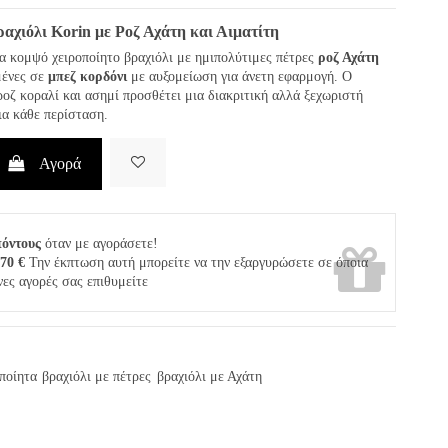
ραχιόλι
Korin
με Ροζ Αχάτη και Αιματίτη
να κομψό χειροποίητο βραχιόλι με ημιπολύτιμες πέτρες
ροζ Αχάτη
μένες σε
μπεζ κορδόνι
με αυξομείωση για άνετη εφαρμογή. Ο
οζ κοραλί και ασημί προσθέτει μια διακριτική αλλά ξεχωριστή
για κάθε περίσταση.
Αγορά
πόντους
όταν με αγοράσετε!
,70 €
Την έκπτωση αυτή μπορείτε να την εξαργυρώσετε σε όποια
νες αγορές σας επιθυμείτε
ποίητα
βραχιόλι με πέτρες
βραχιόλι με Αχάτη