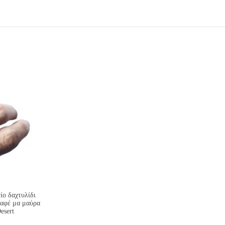
ίο δαχτυλίδι
καφέ μα μαύρα
esert