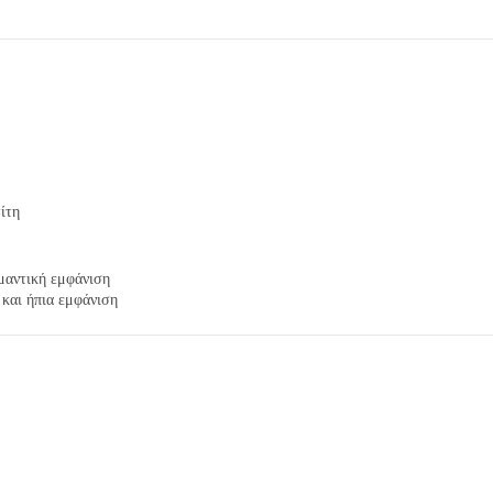
ίτη
ομαντική εμφάνιση
 και ήπια εμφάνιση