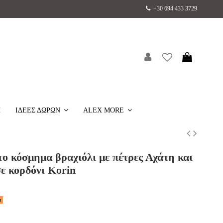
+30 694 433 3729
H
ΙΔΕΕΣ ΔΩΡΩΝ
ALEX MORE
ο κόσμημα βραχιόλι με πέτρες Αχάτη και
ε κορδόνι Korin
α