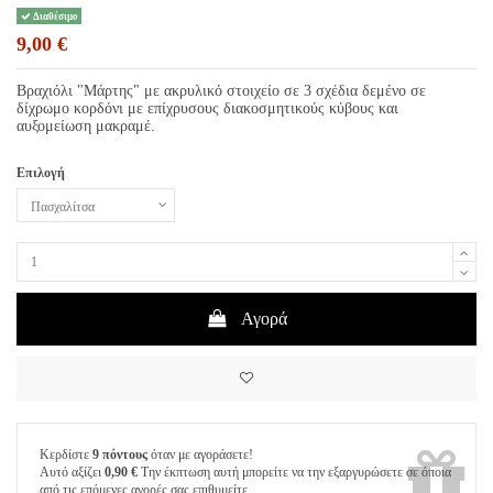
Διαθέσιμο
9,00 €
Βραχιόλι "Μάρτης" με ακρυλικό στοιχείο σε 3 σχέδια δεμένο σε
δίχρωμο κορδόνι με επίχρυσους διακοσμητικούς κύβους και
αυξομείωση μακραμέ.
Επιλογή
Αγορά
Κερδίστε
9 πόντους
όταν με αγοράσετε!
Αυτό αξίζει
0,90 €
Την έκπτωση αυτή μπορείτε να την εξαργυρώσετε σε όποια
από τις επόμενες αγορές σας επιθυμείτε