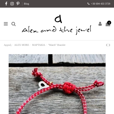
Blog
+30 694 433 3729
0
Αρχική
ALEX MORE
ΜΑΡΤΑΚΙΑ
"March" Bracelet